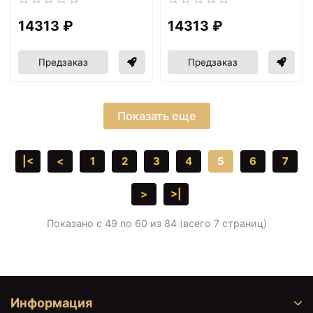
14313 ₽
14313 ₽
Предзаказ
Предзаказ
Показать еще
|<
<
1
2
3
4
5
6
7
>
>|
Показано с 49 по 60 из 84 (всего 7 страниц)
Информация