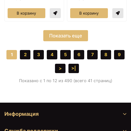
В корзину
В корзину
Показать еще
1
2
3
4
5
6
7
8
9
>
>|
Показано с 1 по 12 из 490 (всего 41 страниц)
Информация
Служба поддержки