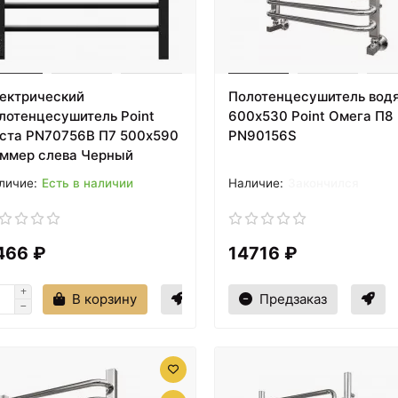
ектрический
Полотенцесушитель вод
лотенцесушитель Point
600х530 Point Омега П8
ста PN70756B П7 500x590
PN90156S
ммер слева Черный
Есть в наличии
Закончился
466 ₽
14716 ₽
В корзину
Предзаказ