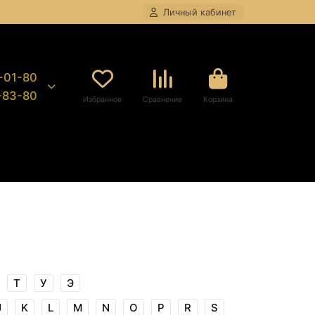
Личный кабинет
8-01-80
9-83-80
Избранное
Сравнение
Корзина
Т
У
Э
J
K
L
M
N
O
P
R
S