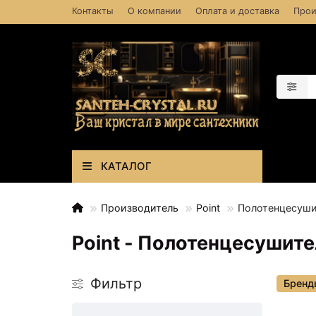
Контакты
О компании
Оплата и доставка
Прои
КАТАЛОГ
Производитель
Point
Полотенцесуши
Point - Полотенцесушит
Фильтр
Бренд