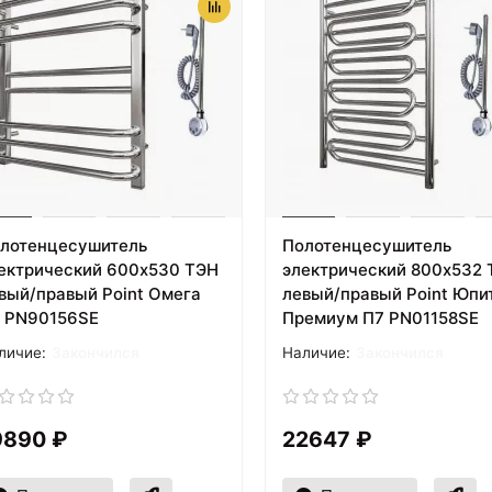
лотенцесушитель
Полотенцесушитель
ектрический 600х530 ТЭН
электрический 800х532 
вый/правый Point Омега
левый/правый Point Юпи
 PN90156SE
Премиум П7 PN01158SE
Закончился
Закончился
9890 ₽
22647 ₽