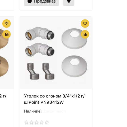
Предзаказ
 г/
Уголок со сгоном 3/4"х1/2 г/
ш Point PN93412W
Закончился