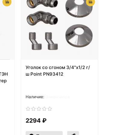
Уголок со сгоном 3/4"х1/2 г/
ТЭН
ш Point PN93412
тер
Закончился
2294 ₽