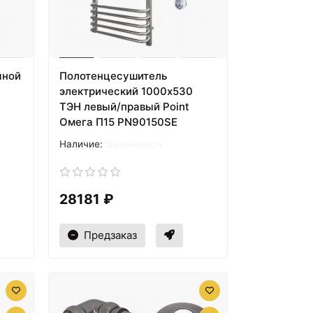
яной
Полотенцесушитель
электрический 1000х530
ТЭН левый/правый Point
Омега П15 PN90150SE
Закончился
28181 ₽
Предзаказ