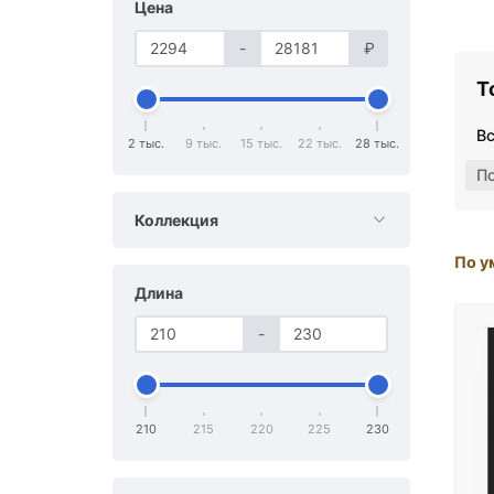
Цена
-
₽
Т
В
2 тыс.
9 тыс.
15 тыс.
22 тыс.
28 тыс.
П
Коллекция
По у
Длина
-
210
215
220
225
230