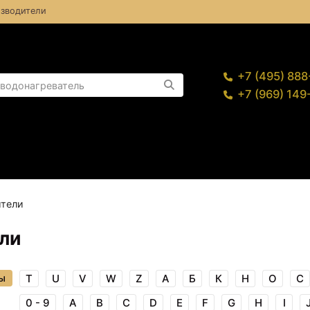
зводители
+7 (495) 88
+7 (969) 14
тели
ели
ы
T
U
V
W
Z
А
Б
К
Н
О
С
0 - 9
A
B
C
D
E
F
G
H
I