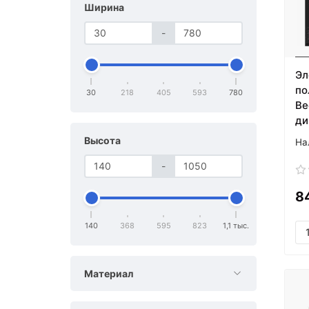
Ширина
-
Эл
по
30
218
405
593
780
Ве
ди
Высота
-
8
140
368
595
823
1,1 тыс.
Материал