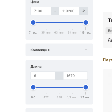
Цена
-
₽
Т
В
7 тыс.
35 тыс.
63 тыс.
91 тыс.
119 тыс.
Д
Коллекция
По у
Длина
-
6,0
422
838
1,3 тыс.
1,7 тыс.