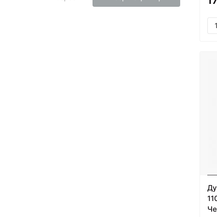
1
Ду
11
Че