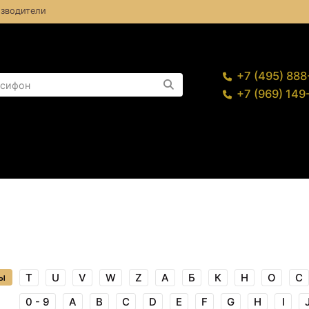
зводители
+7 (495) 88
+7 (969) 14
ы
T
U
V
W
Z
А
Б
К
Н
О
С
0 - 9
A
B
C
D
E
F
G
H
I