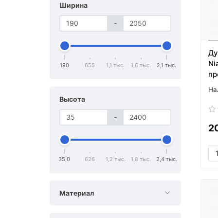
Ширина
-
Ду
Ni
190
655
1,1 тыс.
1,6 тыс.
2,1 тыс.
пр
Высота
-
2
35,0
626
1,2 тыс.
1,8 тыс.
2,4 тыс.
Материал