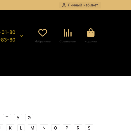
Личный кабинет
8-01-80
9-83-80
Избранное
Сравнение
Корзина
Т
У
Э
J
K
L
M
N
O
P
R
S