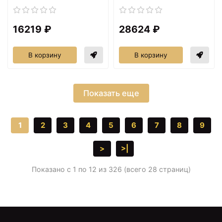
16219 ₽
28624 ₽
В корзину
В корзину
Показать еще
1
2
3
4
5
6
7
8
9
>
>|
Показано с 1 по 12 из 326 (всего 28 страниц)