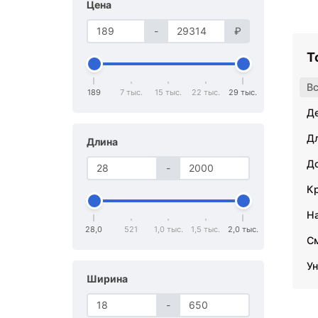
Цена
-
₽
Т
В
189
7 тыс.
15 тыс.
22 тыс.
29 тыс.
Д
Д
Длина
Д
-
Кр
Н
28,0
521
1,0 тыс.
1,5 тыс.
2,0 тыс.
С
У
Ширина
-