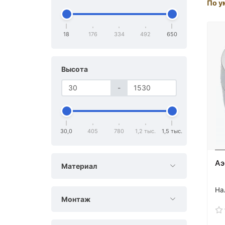
По у
18
176
334
492
650
Высота
-
30,0
405
780
1,2 тыс.
1,5 тыс.
Аэ
Материал
Монтаж