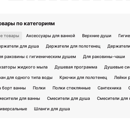
овары по категориям
се товары
Аксессуары для ванной
Верхние души
Гиги
ержатели для душа
Держатели для полотенец
Держатели
ля раковины с гигиеническим душем
Для раковины-чаши
озаторы жидкого мыла
Душевая программа
Душевые си
ан для одного типа воды
Крючки для полотенец
Лейки 
а борт ванны
Полки
Полки стеклянные
Сантехника
месители для ванны
Смесители для душа
Смесители для 
ниверсальные
Шланги для душа