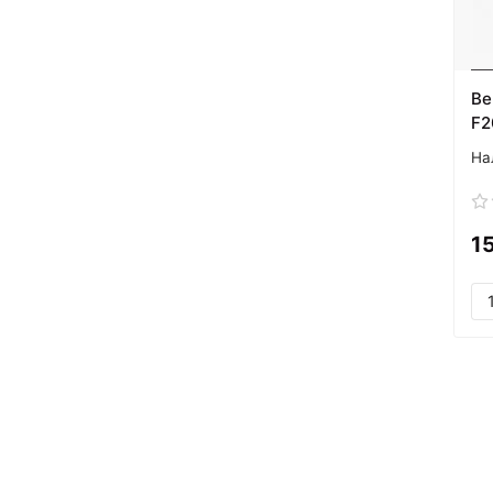
Ве
F2
1