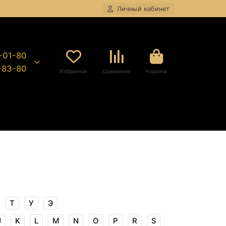
Личный кабинет
8-01-80
9-83-80
Избранное
Сравнение
Корзина
Т
У
Э
J
K
L
M
N
O
P
R
S