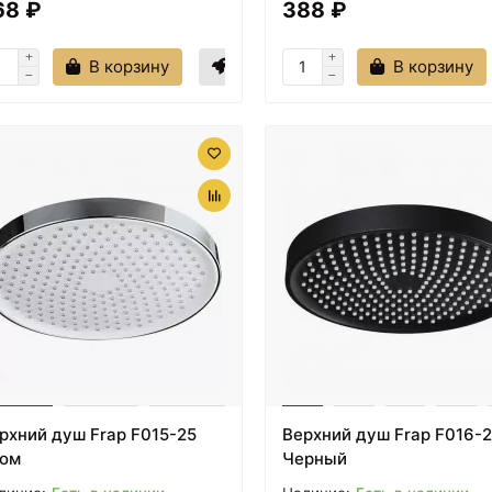
68 ₽
388 ₽
В корзину
В корзину
рхний душ Frap F015-25
Верхний душ Frap F016-
ом
Черный