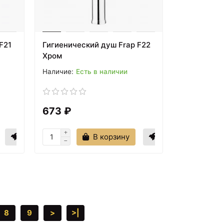
F21
Гигиенический душ Frap F22
Хром
Есть в наличии
673 ₽
В корзину
8
9
>
>|