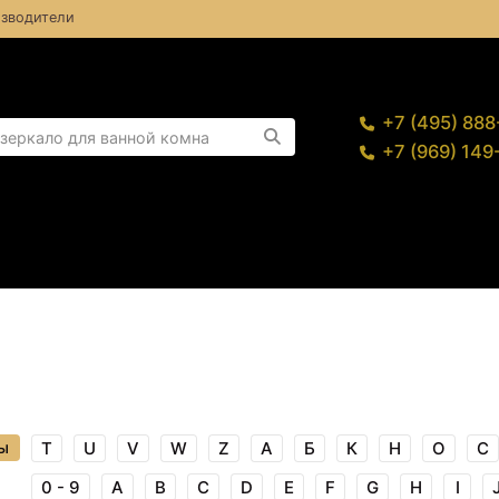
зводители
+7 (495) 88
+7 (969) 14
ы
T
U
V
W
Z
А
Б
К
Н
О
С
0 - 9
A
B
C
D
E
F
G
H
I