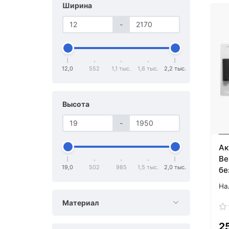
Ширина
-
12,0
552
1,1 тыс.
1,6 тыс.
2,2 тыс.
Высота
-
Ак
Be
19,0
502
985
1,5 тыс.
2,0 тыс.
бе
Материал
2