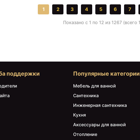
1
2
3
4
5
6
7
Показано с 1 по 12 из 1267 (всего
ба поддержки
Популярные категории
одители
Мебель для ванной
айта
Сантехника
Инженерная сантехника
Кухня
Аксессуары для ванной
Отопление