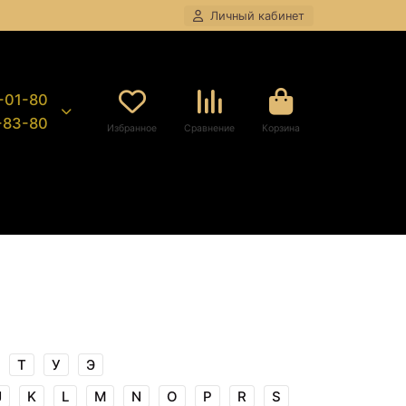
Личный кабинет
8-01-80
9-83-80
Избранное
Сравнение
Корзина
Т
У
Э
J
K
L
M
N
O
P
R
S