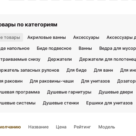
овары по категориям
се товары
Акриловые ванны
Аксессуары
Аксессуары д
иде напольное
Биде подвесное
Ванны
Ведра для мусор
страиваемые снизу
Держатели
Держатели для полотене
ержатель запасных рулонов
Для биде
Для ванн
Для ин
ля раковин
Для раковины-чаши
Для унитазов
Дозатор
ушевая программа
Душевые гарнитуры
Душевые двери
ушевые системы
Душевые стенки
Ершики для унитазов
молчанию
Название
Цена
Рейтинг
Модель