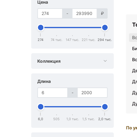
Цена
-
₽
Т
В
274
74 тыс.
147 тыс.
221 тыс.
294 тыс.
Б
В
Коллекция
Д
Длина
Д
-
Д
Д
6,0
505
1,0 тыс.
1,5 тыс.
2,0 тыс.
По у