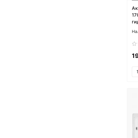
Ак
17
ги
1