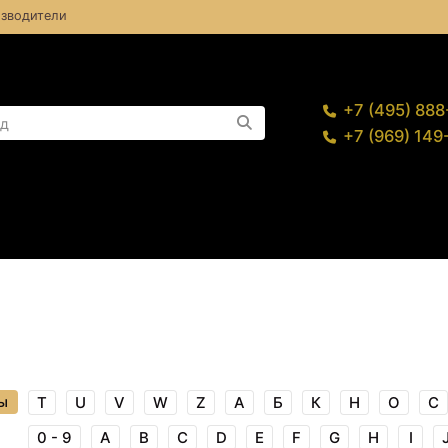
зводители
+7 (495) 88
+7 (969) 14
ы
T
U
V
W
Z
А
Б
К
Н
О
С
0 - 9
A
B
C
D
E
F
G
H
I