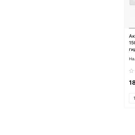
Ак
15
ги
1