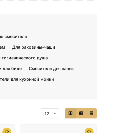
е смесители
шем
Для раковины-чаши
я гигиенического душа
 для биде
Смесители для ванны
тели для кухонной мойки