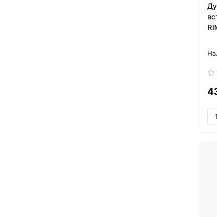
Ду
вс
RI
4