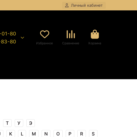
Личный кабинет
8-01-80
9-83-80
Избранное
Сравнение
Корзина
Т
У
Э
J
K
L
M
N
O
P
R
S