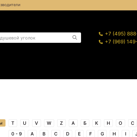
зводители
+7 (495) 88
+7 (969) 14
ы
T
U
V
W
Z
А
Б
К
Н
О
С
0 - 9
A
B
C
D
E
F
G
H
I