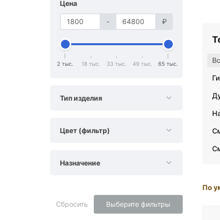
Цена
-
₽
Т
В
2 тыс.
18 тыс.
33 тыс.
49 тыс.
65 тыс.
Г
Д
Тип изделия
Н
Цвет (фильтр)
С
С
Назначение
По у
Сбросить
Выберите фильтры