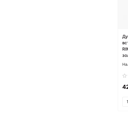
Ду
вс
RI
зо
4