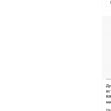
Ду
вс
RI
ма