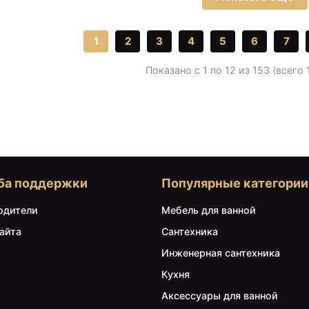
1
2
3
4
5
6
7
Показано с 1 по 12 из 153 (всего
ба поддержки
Популярные категории
одители
Мебель для ванной
айта
Сантехника
Инженерная сантехника
Кухня
Аксессуары для ванной