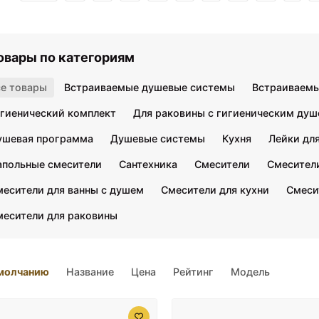
овары по категориям
се товары
Встраиваемые душевые системы
Встраиваемы
игиенический комплект
Для раковины с гигиеническим ду
ушевая программа
Душевые системы
Кухня
Лейки дл
апольные смесители
Сантехника
Смесители
Смесители
месители для ванны с душем
Смесители для кухни
Смеси
месители для раковины
молчанию
Название
Цена
Рейтинг
Модель