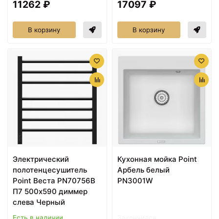
11262 ₽
17097 ₽
В корзину
В корзину
Электрический
Кухонная мойка Point
полотенцесушитель
Арбель белый
Point Веста PN70756B
PN3001W
П7 500x590 диммер
слева Черный
Есть в наличии
Закончился