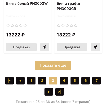
Бинга белый PN3003W
Бинга графит
PN3003GR
Закончился
Закончился
13222 ₽
13222 ₽
Предзаказ
Предзаказ
Показать еще
|<
<
1
2
3
4
5
6
7
>
>|
Показано с 25 по 36 из 84 (всего 7 страниц)