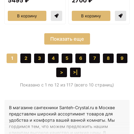
5495 ₽
2700 ₽
В корзину
В корзину
Показать еще
1
2
3
4
5
6
7
8
9
>
>|
Показано с 1 по 12 из 117 (всего 10 страниц)
В магазине сантехники Santeh-Crystal.ru в Москве
представлен широкий ассортимент товаров для
удобства и комфорта вашей ванной комнаты. Мы
гордимся тем, что можем предложить нашим
клиентам высокое качество и низкие цены. В