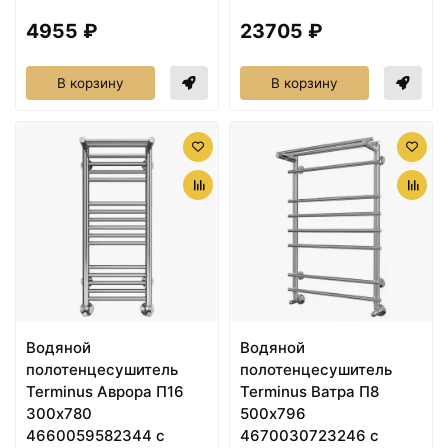
4955 ₽
23705 ₽
В корзину
В корзину
Водяной
Водяной
полотенцесушитель
полотенцесушитель
Terminus Аврора П16
Terminus Ватра П8
300x780
500x796
4660059582344 с
4670030723246 с