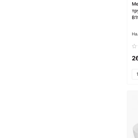
Ме
тр
B1
2