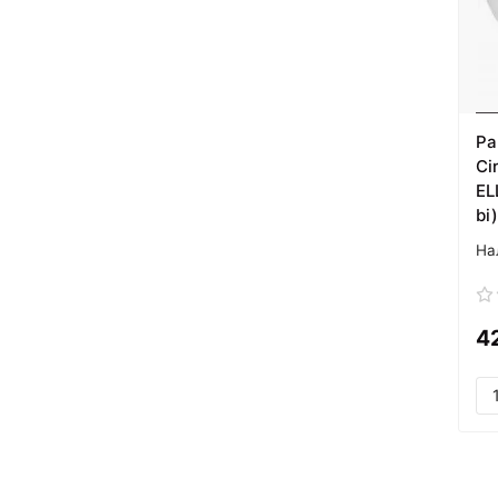
Ра
Ci
EL
bi
4