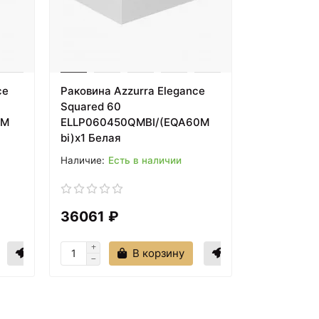
ce
Раковина Azzurra Elegance
Squared 60
0M
ELLP060450QMBI/(EQA60M
bi)x1 Белая
Есть в наличии
36061 ₽
В корзину