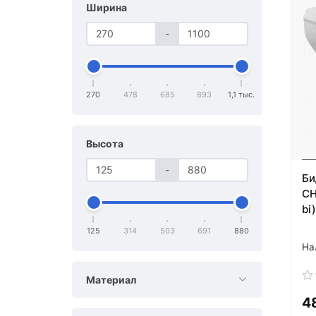
Ширина
-
270
478
685
893
1,1 тыс.
Высота
-
Би
CH
bi
125
314
503
691
880
Материал
4