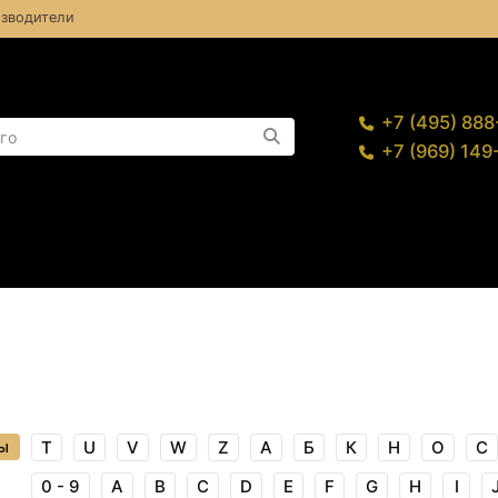
зводители
+7 (495) 88
+7 (969) 14
ы
T
U
V
W
Z
А
Б
К
Н
О
С
0 - 9
A
B
C
D
E
F
G
H
I