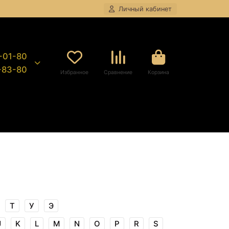
Личный кабинет
8-01-80
9-83-80
Избранное
Сравнение
Корзина
Т
У
Э
J
K
L
M
N
O
P
R
S