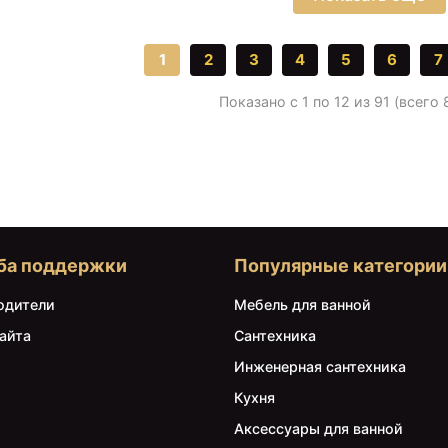
1
2
3
4
5
6
7
Показано с 1 по 12 из 91 (всего 
ба поддержки
Популярные категории
одители
Мебель для ванной
айта
Сантехника
Инженерная сантехника
Кухня
Аксессуары для ванной