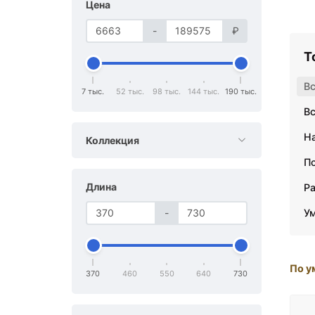
Цена
-
₽
Т
В
7 тыс.
52 тыс.
98 тыс.
144 тыс.
190 тыс.
В
Н
Коллекция
П
Длина
Р
-
У
По у
370
460
550
640
730