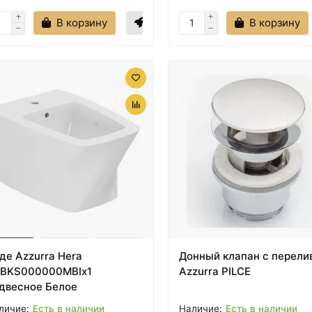
В корзину
В корзину
де Azzurra Hera
Донный клапан с перели
BKS000000MBIx1
Azzurra PILCE
двесное Белое
Есть в наличии
Есть в наличии