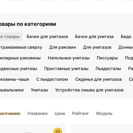
овары по категориям
се товары
Бачки для унитазов
Бачок для унитаза
Биде
страиваемые сверху
Для раковин
Для унитазов
Донны
акладные раковины
Напольные унитазы
Писсуары
Под
одвесные унитазы
Приставные унитазы
Пьедесталы
Р
аковины-чаши
С пьедесталом
Сиденья для унитазов
С
мывальники
Унитазы
Устройства смыва для унитазов
молчанию
Название
Цена
Рейтинг
Модель