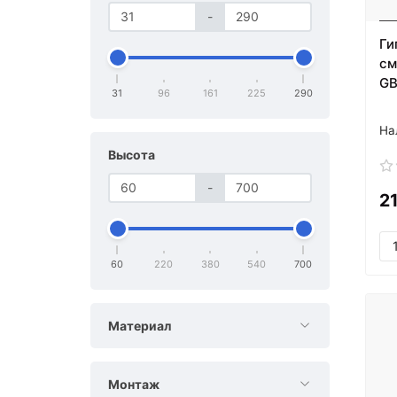
-
Ги
см
GB
31
96
161
225
290
Высота
-
2
60
220
380
540
700
Материал
Монтаж