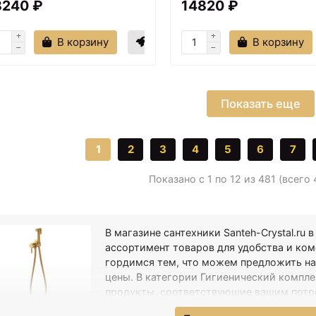
8240 ₽
14820 ₽
В корзину
В корзину
Показать еще
1
2
3
4
5
6
7
Показано с 1 по 12 из 481 (всего
и
24.04.2024
11612
i: Полное решение для
В магазине сантехники Santeh-Crystal.ru
ой комнаты
ассортимент товаров для удобства и ко
гордимся тем, что можем предложить на
i – это премиальный итальян
цены. В категории Гигиенический компле
бренд сантехники. Известн
продукты, соответствующие вашим потре
изайнеры разрабатывают ди
низкая цена в категории - 3355 ₽, что о
продукции Salini. Благодаря