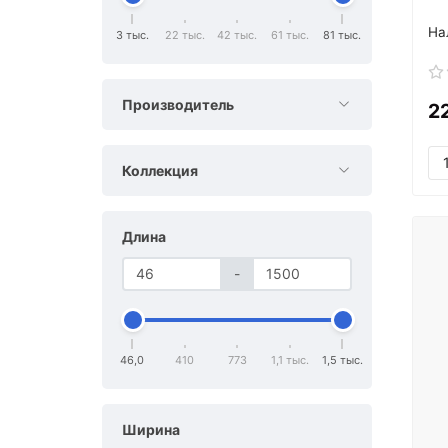
3 тыс.
22 тыс.
42 тыс.
61 тыс.
81 тыс.
Производитель
2
Коллекция
Длина
-
46,0
410
773
1,1 тыс.
1,5 тыс.
Ширина