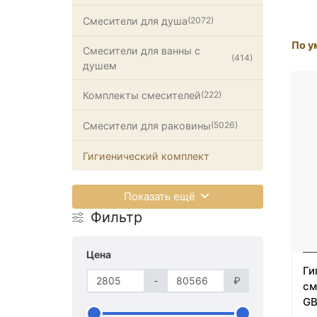
Смесители для душа
(2072)
По у
Смесители для ванны с
(414)
душем
Комплекты смесителей
(222)
Смесители для раковины
(5026)
Гигиенический комплект
Показать ещё
Фильтр
Цена
Ги
-
₽
см
GB