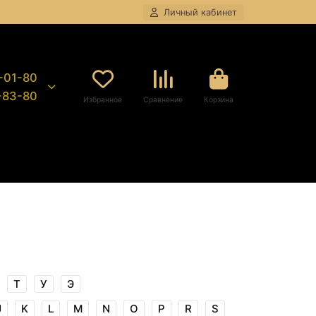
Личный кабинет
8-01-80
9-83-80
Избранное
Сравнение
Корзина
Т
У
Э
J
K
L
M
N
O
P
R
S