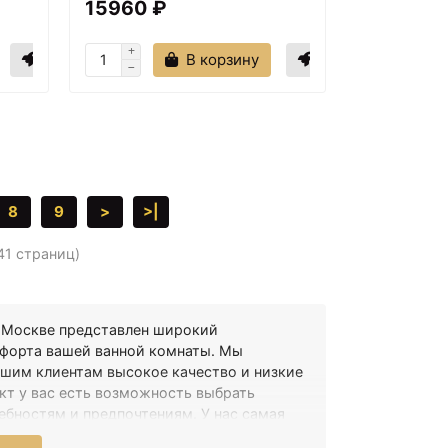
15960 ₽
В корзину
8
9
>
>|
 41 страниц)
 в Москве представлен широкий
мфорта вашей ванной комнаты. Мы
шим клиентам высокое качество и низкие
кт у вас есть возможность выбрать
бностям и предпочтениям. У нас самая
значает, что вы можете сэкономить