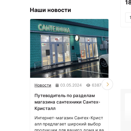
1
Наши новости
Новости
03.05.2024
6387
Стать
Путеводитель по разделам
Salin
магазина сантехники Сантех-
ванн
Кристалл
Salin
ский 
Интернет-магазин Сантех-Крист
ые д
алл предлагает широкий выбор
зайн 
продукции для вашего дома и ва