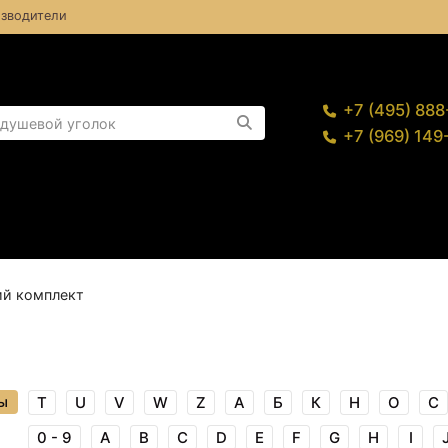
зводители
+7 (495) 88
+7 (969) 14
ий комплект
ы
T
U
V
W
Z
А
Б
К
Н
О
С
0 - 9
A
B
C
D
E
F
G
H
I