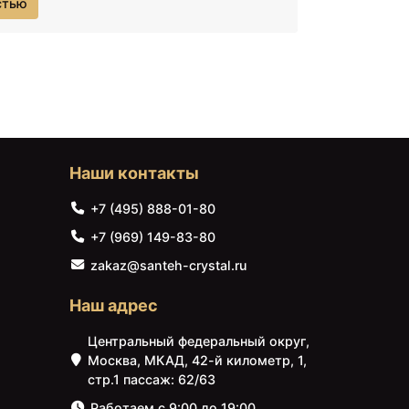
стью
мплект вы найдете широкий выбор
стем, и заканчивая раковинами,
ачественных материалов и отвечают
ем различные дизайнерские решения,
у в ванной комнате. Вы можете выбрать
альный вариант, соответствующий вашим
нсультантов всегда готова помочь вам
Мы стремимся предоставить нашим
. Так что не откладывайте улучшение
Наши контакты
ский комплект на Santeh-Crystal.ru и
зкие цены, высокое качество и широкий
+7 (495) 888-01-80
+7 (969) 149-83-80
zakaz@santeh-crystal.ru
Наш адрес
Центральный федеральный округ,
Москва, МКАД, 42-й километр, 1,
стр.1 пассаж: 62/63
Работаем с 9:00 до 19:00