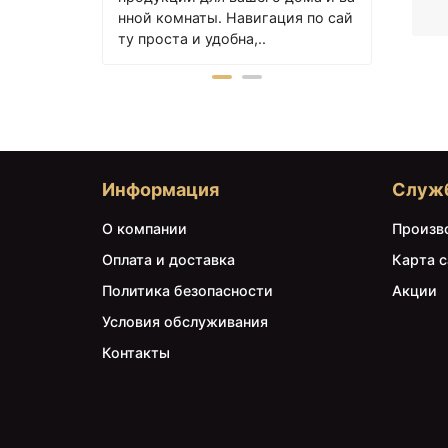
пр
с..
нной комнаты. Навигация по сай
са
ту проста и удобна,..
ун
ст
ко
из
пр
вы
кл
Информация
Служ
ва
на
О компании
Произв
вы
Оплата и доставка
Карта с
Политика безопасности
Акции
Условия обслуживания
Контакты