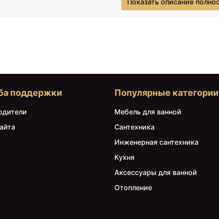
Показать описание полно
иобретая товары у нас. В нашей коллекции Гигиенический ко
нтехнической продукции, начиная от смесителей и душевых си
итазами и ваннами. Все наши товары изготовлены из высокок
андартам безопасности и долговечности. Мы также предлага
торые помогут вам создать стильную и комфортную обстановк
 разнообразных цветов, форм и стилей, чтобы подобрать иде
едпочтениям и интерьеру. Наша команда профессиональных ко
брать правильные товары и ответить на все ваши вопросы. 
иентам удовлетворение от покупки и превзойти ваши ожидания
ба поддержки
Популярные категории
шей ванной комнаты на потом! Загляните в категорию Гигиениче
йдите то, что идеально подходит для ваших потребностей. Ни
одители
Мебель для ванной
бор товаров вас приятно удивят!
айта
Сантехника
Инженерная сантехника
Кухня
Аксессуары для ванной
Отопление