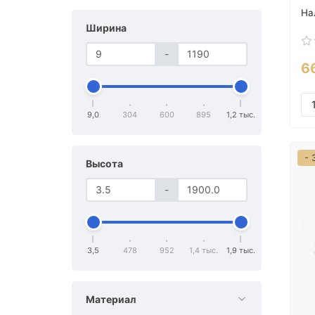
Ширина
-
6
9,0
304
600
895
1,2 тыс.
- 
Высота
-
3,5
478
952
1,4 тыс.
1,9 тыс.
Материал