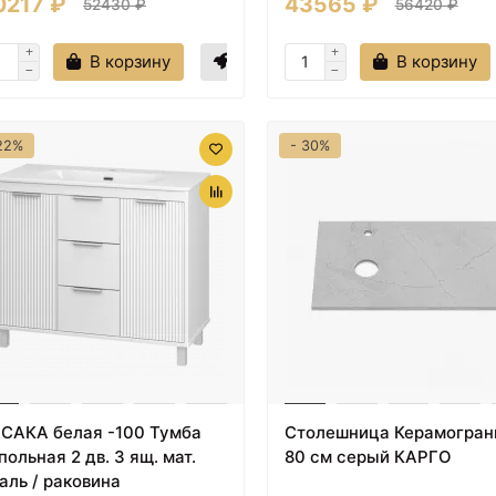
0217 ₽
43565 ₽
52430 ₽
56420 ₽
В корзину
В корзину
22%
- 30%
САКА белая -100 Тумба
Столешница Керамограни
польная 2 дв. 3 ящ. мат.
80 см серый КАРГО
аль / раковина