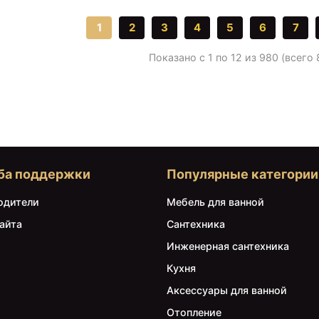
1
2
3
4
5
6
7
Показано с 1 по 12 из 980 (всего
ба поддержки
Популярные категории
одители
Мебель для ванной
айта
Сантехника
Инженерная сантехника
Кухня
Аксессуары для ванной
Отопление