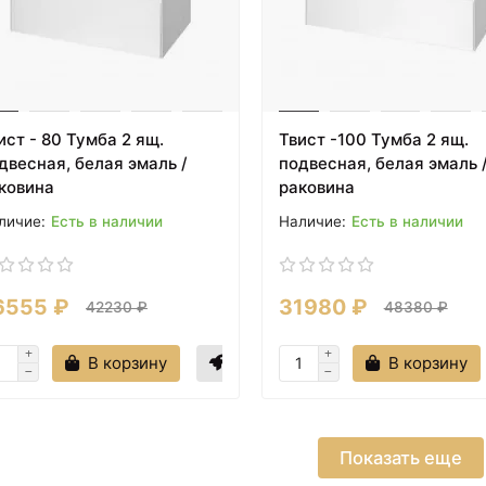
ист - 80 Тумба 2 ящ.
Твист -100 Тумба 2 ящ.
двесная, белая эмаль /
подвесная, белая эмаль 
и
24.04.2024
11594
ковина
раковина
i: Полное решение для
Есть в наличии
Есть в наличии
ой комнаты
i – это премиальный итальян
бренд сантехники. Известн
6555 ₽
31980 ₽
42230 ₽
48380 ₽
изайнеры разрабатывают ди
продукции Salini. Благодаря
В корзину
В корзину
Показать еще