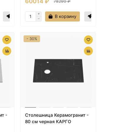
60014 ₽
78290 ₽
В корзину
- 30%
т -
Столешница Керамогранит -
80 см черная КАРГО