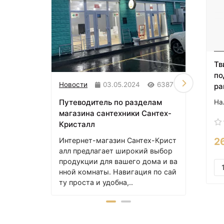
Тв
по
Новости
03.05.2024
6387
Стать
ра
Путеводитель по разделам
Salin
магазина сантехники Сантех-
ванн
Кристалл
Salin
ский 
2
Интернет-магазин Сантех-Крист
ые д
алл предлагает широкий выбор
зайн 
продукции для вашего дома и ва
с..
нной комнаты. Навигация по сай
ту проста и удобна,..