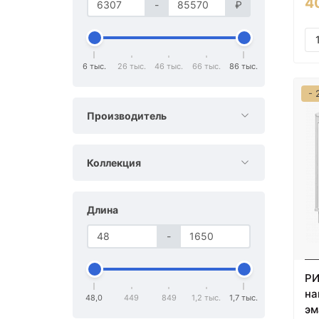
4
-
₽
6 тыс.
26 тыс.
46 тыс.
66 тыс.
86 тыс.
- 
Производитель
Коллекция
Длина
-
РИ
на
48,0
449
849
1,2 тыс.
1,7 тыс.
эм