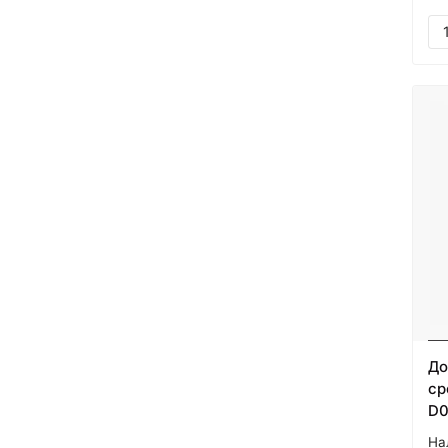
До
ср
D0