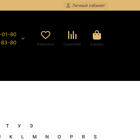
Личный кабинет
8-01-80
9-83-80
Избранное
Сравнение
Корзина
Т
У
Э
J
K
L
M
N
O
P
R
S