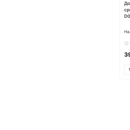
До
ср
D0
3