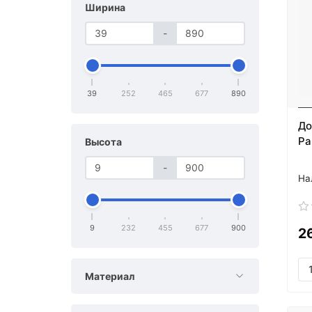
Ширина
-
39
252
465
677
890
До
Pa
Высота
-
9
232
455
677
900
2
Материал