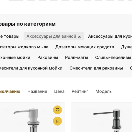
овары по категориям
×
се товары
Аксессуары для ванной
Аксессуары для кух
озаторы жидкого мыла
Дозаторы моющих средств
Душе
ухонные мойки
Раковины
Ролл-маты
Сливы-переливы
месители для кухонной мойки
Смесители для раковины
молчанию
Название
Цена
Рейтинг
Модель