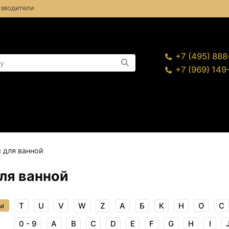
зводители
+7 (495) 88
+7 (969) 14
 для ванной
ля ванной
ы
T
U
V
W
Z
А
Б
К
Н
О
С
0 - 9
A
B
C
D
E
F
G
H
I