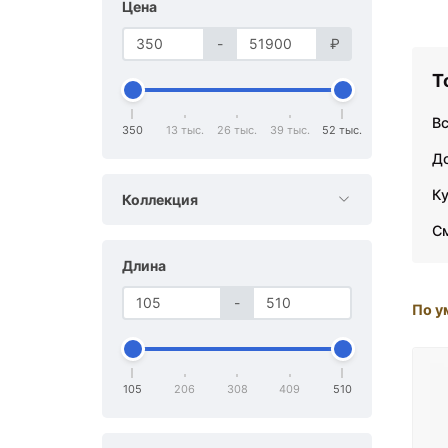
Цена
-
₽
Т
В
350
13 тыс.
26 тыс.
39 тыс.
52 тыс.
Д
К
Коллекция
С
Длина
-
По у
105
206
308
409
510