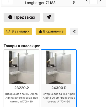
Langberger 71183
₽
Стеклоочиститель Umbra
+1500
<
>
Buddy 023006-660
₽
Предзаказ
Стеклоочиститель
+4510
<
>
WasserKRAFT K-211
₽
В закладки
В сравнение
Товары в коллекции
23220 ₽
24300 ₽
Шторка для ванны Alpen
Шторка для ванны Alpen
Alpina 80 см прозрачное
Alpina 90 см прозрачное
стекло A170N-80
стекло A170N-90