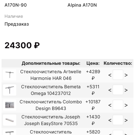
A170N-90
Alpina A170N
Наличие
Предзаказ
24300 ₽
Дополнительные товары:
Цена:
Количество:
Стеклоочиститель Artwelle
+4289
<
>
Harmonie HAR 046
₽
Стеклоочиститель Bemeta
+5311
<
>
Omega 104237012
₽
Стеклоочиститель Colombo
+10187
<
>
Design B9643
₽
Стеклоочиститель Joseph
+1430
<
>
Joseph EasyStore 70535
₽
Стеклоочиститель
+5820
<
>