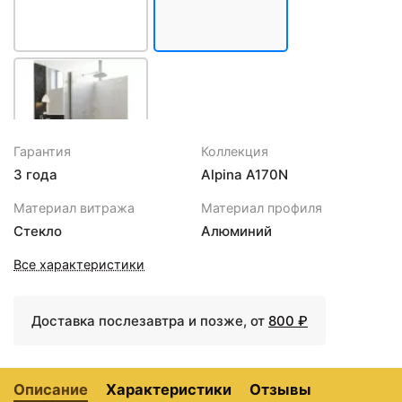
Гарантия
Коллекция
3 года
Alpina A170N
24840 ₽
Материал витража
Материал профиля
Шторка для ванны Alpen
Стекло
Алюминий
Alpina 100 см
прозрачное стекло
Все характеристики
A170N-100
Доставка послезавтра и позже, от
800 ₽
Описание
Характеристики
Отзывы