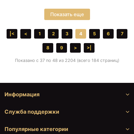
Показать еще
|<
<
1
2
3
4
5
6
7
8
9
>
>|
Показано с 37 по 48 из 2204 (всего 184 страниц)
Информация
Служба поддержки
Популярные категории