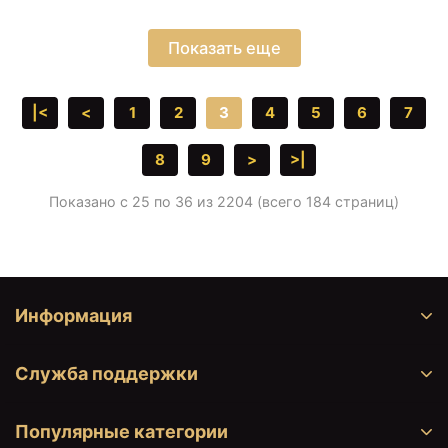
Показать еще
|<
<
1
2
3
4
5
6
7
8
9
>
>|
Показано с 25 по 36 из 2204 (всего 184 страниц)
Информация
Служба поддержки
Популярные категории