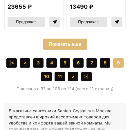
23655 ₽
13490 ₽
Предзаказ
Предзаказ
Показать еще
|<
<
3
4
5
6
7
8
9
10
11
>
>|
Показано с 97 по 108 из 124 (всего 11 страниц)
В магазине сантехники Santeh-Crystal.ru в Москве
представлен широкий ассортимент товаров для
удобства и комфорта вашей ванной комнаты. Мы
гордимся тем, что можем предложить нашим