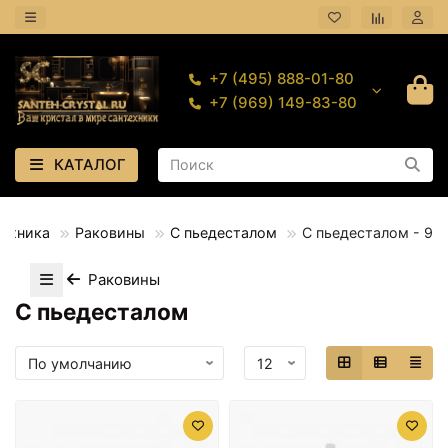
+7 (495) 888-01-80
+7 (969) 149-83-80
КАТАЛОГ
техника
Раковины
С пьедесталом
С пьедесталом - 9
Раковины
С пьедесталом