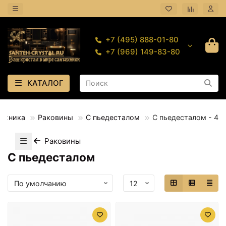
+7 (495) 888-01-80
+7 (969) 149-83-80
КАТАЛОГ
техника
Раковины
С пьедесталом
С пьедесталом - 4
Раковины
С пьедесталом