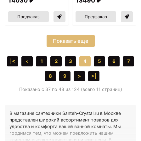
14030 ₽
13490 ₽
Предзаказ
Предзаказ
Показать еще
|<
<
1
2
3
4
5
6
7
8
9
>
>|
Показано с 37 по 48 из 124 (всего 11 страниц)
В магазине сантехники Santeh-Crystal.ru в Москве
представлен широкий ассортимент товаров для
удобства и комфорта вашей ванной комнаты. Мы
гордимся тем, что можем предложить нашим
клиентам высокое качество и низкие цены. В