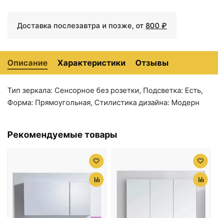
Доставка послезавтра и позже, от
800 ₽
Описание
Характеристики
Отзывы
Тип зеркала: Сенсорное без розетки, Подсветка: Есть,
Форма: Прямоугольная, Стилистика дизайна: Модерн
19888 ₽
21349 ₽
Зеркало с подсветкой
Зеркало с подсветкой
80х85 см Aquanet
90х85 см Aquanet
Рекомендуемые товары
Сорренто 00196650
Сорренто 00196651