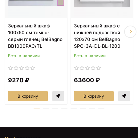
Зеркальный шкаф
Зеркальный шкаф с
22782 ₽
24225 ₽
100х50 см темно-
нижней подсветкой
Зеркало с подсветкой
Зеркало Aquanet
серый глянец BelBagno
120х70 см BelBagno
100х85 см Aquanet
Сорренто 110 196655 с
Сорренто 00196652
подсветкой с
BB1000PAC/TL
SPC-3A-DL-BL-1200
инфракрасным
управлением 196655
Есть в наличии
Есть в наличии
9270 ₽
63600 ₽
В корзину
В корзину
24225 ₽
25740 ₽
Зеркало с подсветкой
Зеркало с подсветкой
110х85 см Aquanet
120х85 см Aquanet
Сорренто 00196655
Сорренто 00196656