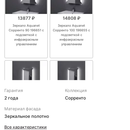
13877 ₽
14808 ₽
Зеркало Aquanet
Зеркало Aquanet
Сорренто 90 196651 с
Сорренто 100 196655 с
подсветкой с
подсветкой с
инфракрасным
инфракрасным
управлением
управлением
Гарантия
Коллекция
2 года
Сорренто
16943 ₽
18443 ₽
Материал фасада
Зеркало с подсветкой
Зеркало с подсветкой
Зеркальное полотно
60х85 см Aquanet
70х85 см Aquanet
Сорренто 00196648
Сорренто 00196649
Все характеристики