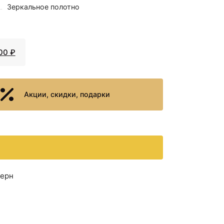
Зеркальное полотно
17953 ₽
Зеркало с подсветкой
60х85 см Aquanet
Алассио 00196632
00 ₽
Акции, скидки, подарки
20910 ₽
Зеркало Aquanet
дерн
Алассио 60 249343 с
подсветкой с
сенсорным
выключателем и
функцией
антизапотевания