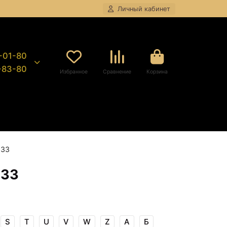
Личный кабинет
8-01-80
9-83-80
Избранное
Сравнение
Корзина
633
633
S
T
U
V
W
Z
А
Б