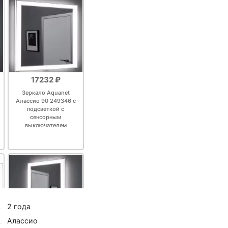
17232 ₽
Зеркало Aquanet
Алассио 90 249346 с
подсветкой с
сенсорным
выключателем
2 года
Алассио