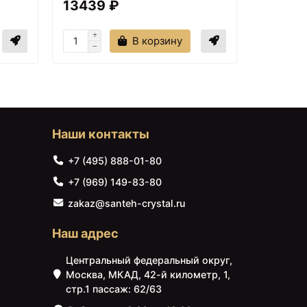
13439 ₽
14549
24446 ₽
В корзину
Зеркало с подсветкой
100х85 см Aquanet
Алассио 00196638
Наши контакты
+7 (495) 888-01-80
+7 (969) 149-83-80
zakaz@santeh-crystal.ru
Наш адрес
27648 ₽
Зеркало с подсветкой
Центральный федеральный округ,
120х85 см Aquanet
Москва, МКАД, 42-й километр, 1,
Алассио 00196640
стр.1 пассаж: 62/63