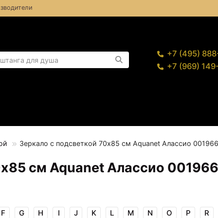
зводители
+7 (495) 88
+7 (969) 14
ой
Зеркало с подсветкой 70х85 см Aquanet Алассио 00196
0х85 см Aquanet Алассио 00196
F
G
H
I
J
K
L
M
N
O
P
R