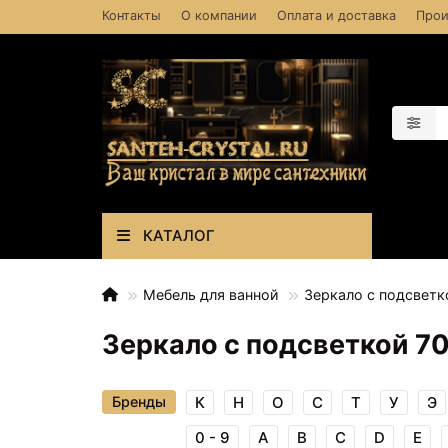
Контакты
О компании
Оплата и доставка
Прои
КАТАЛОГ
Мебель для ванной
Зеркало с подсветк
Зеркало с подсветкой 7
Бренды
К
Н
О
С
Т
У
Э
0 - 9
A
B
C
D
E