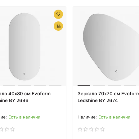
20931 ₽
21154 ₽
Зеркало Aquanet
Зеркало с подсветкой
Алассио 120 249349 с
80х85 см Aquanet
подсветкой с
Алассио 00196634
сенсорным
выключателем
ало 40х80 см Evoform
Зеркало 70х70 см Evofor
hine BY 2696
Ledshine BY 2674
Есть в наличии
Есть в наличии