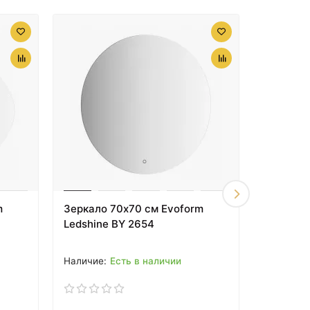
22736 ₽
Зеркало Aquanet
Алассио 70 249344 с
подсветкой с
сенсорным
выключателем и
функцией
m
Зеркало 70х70 см Evoform
Зеркало
антизапотевания
Ledshine BY 2654
Ledshine
Есть в наличии