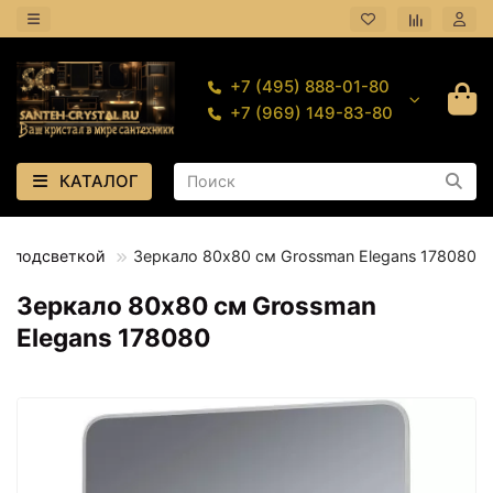
+7 (495) 888-01-80
+7 (969) 149-83-80
КАТАЛОГ
 с подсветкой
Зеркало 80х80 см Grossman Elegans 178080
Зеркало 80х80 см Grossman
Elegans 178080