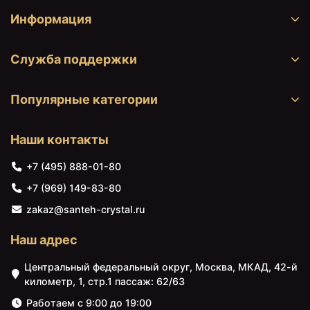
Информация
Служба поддержки
Популярные категории
Наши контакты
+7 (495) 888-01-80
11800 ₽
12400 ₽
+7 (969) 149-83-80
Зеркало 90х80 см
Зеркало 100х80 см
Grossman Elegans
Grossman Elegans
zakaz@santeh-crystal.ru
179080
1710080
Наш адрес
Центральный федеральный округ, Москва, МКАД, 42-й
километр, 1, стр.1 пассаж: 62/63
Работаем с 9:00 до 19:00