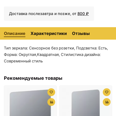
Доставка послезавтра и позже, от
800 ₽
Описание
Характеристики
Отзывы
Тип зеркала: Сенсорное без розетки, Подсветка: Есть,
Форма: Округлая,Квадратная, Стилистика дизайна:
9310 ₽
9700 ₽
Современный стиль
Зеркало Grossman
Зеркало 100х80 см
Elegans 55 555800 с
Grossman Elegans
подсветкой с
17100801
Рекомендуемые товары
сенсорным
выключателем