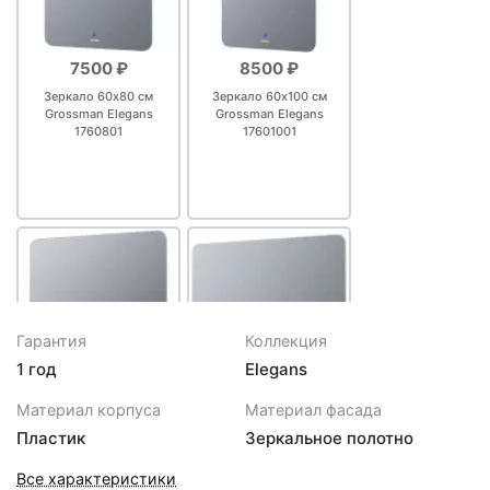
7500 ₽
8500 ₽
Зеркало 60х80 см
Зеркало 60х100 см
Grossman Elegans
Grossman Elegans
1760801
17601001
Гарантия
Коллекция
1 год
Elegans
8700 ₽
9100 ₽
Материал корпуса
Материал фасада
Зеркало 80х80 см
Зеркало 90х80 см
Пластик
Зеркальное полотно
Grossman Elegans
Grossman Elegans
1780801
1790801
Все характеристики