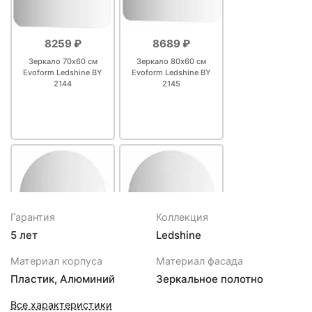
8259 ₽
8689 ₽
Зеркало 70х60 см
Зеркало 80х60 см
Evoform Ledshine BY
Evoform Ledshine BY
2144
2145
Гарантия
Коллекция
5 лет
Ledshine
9089 ₽
9089 ₽
Материал корпуса
Материал фасада
Зеркало 50х50 см
Зеркало 50х50 см
Пластик, Алюминий
Зеркальное полотно
Evoform Ledshine BY
Evoform Ledshine BY
2542
2552
Все характеристики