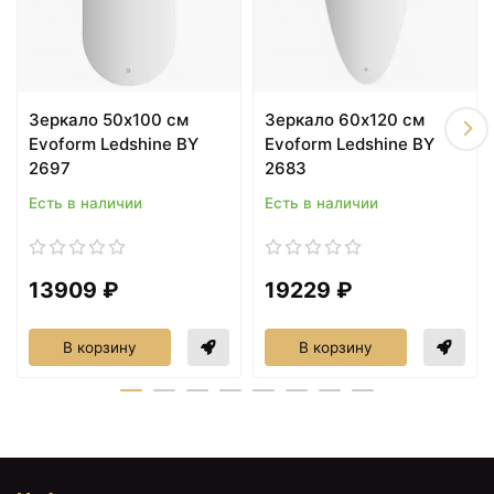
10139 ₽
10139 ₽
Зеркало 50х100 см
Зеркало 60х120 см
Зеркало 40х80 см
Зеркало 40х80 см
Evoform Ledshine BY
Evoform Ledshine BY
Evoform Ledshine BY
Evoform Ledshine BY
2586
2596
2697
2683
Есть в наличии
Есть в наличии
13909 ₽
19229 ₽
В корзину
В корзину
10199 ₽
10199 ₽
Зеркало 60х60 см
Зеркало 60х60 см
Evoform Ledshine BY
Evoform Ledshine BY
2553
2543