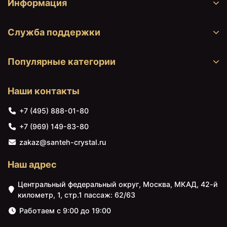
Информация
Служба поддержки
Популярные категории
Наши контакты
+7 (495) 888-01-80
10329 ₽
10549 ₽
+7 (969) 149-83-80
Зеркало 80х60 см
Зеркало 50х50 см
zakaz@santeh-crystal.ru
Evoform Ledshine BY
Evoform Ledshine BY
2445
2652
Наш адрес
Центральный федеральный округ, Москва, МКАД, 42-й
километр, 1, стр.1 пассаж: 62/63
Работаем с 9:00 до 19:00