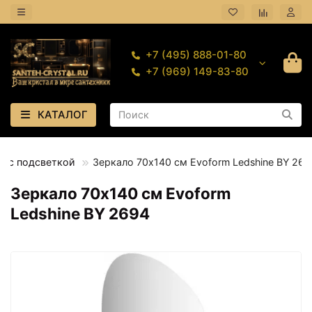
+7 (495) 888-01-80
+7 (969) 149-83-80
КАТАЛОГ
о с подсветкой
Зеркало 70х140 см Evoform Ledshine BY 269
Зеркало 70х140 см Evoform
Ledshine BY 2694