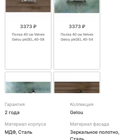
3373 ₽
3373 ₽
Полка 40 см Velvex
Полка 40 см Velvex
Gelou pkGEL.40-58
Gelou pkGEL.40-54
Гарантия
Коллекция
2 года
Gelou
3490 ₽
3490 ₽
Материал корпуса
Материал фасада
Полка 45 см Velvex
Полка 45 см Velvex
МДФ, Сталь
Зеркальное полотно,
Gelou pkGEL.45-54
Gelou pkGEL.45-58
Сталь