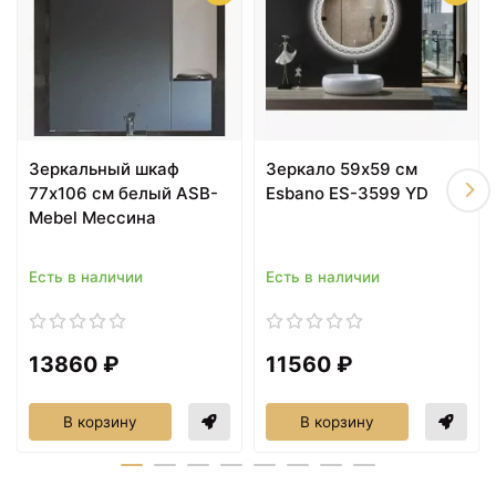
6588 ₽
6758 ₽
Раковина 46х33 см
Комплект для туалета
Velvex Gelou 7072
Velvex Gelou plGEL.45-
Зеркальный шкаф
Зеркало 59х59 см
54
77х106 см белый ASB-
Esbano ES-3599 YD
Mebel Мессина
Есть в наличии
Есть в наличии
13860 ₽
11560 ₽
В корзину
В корзину
6758 ₽
15163 ₽
Комплект для туалета
Металлические