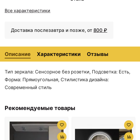
Все характеристики
Доставка послезавтра и позже, от
800 ₽
Описание
Характеристики
Отзывы
Тип зеркала: Сенсорное без розетки, Подсветка: Есть,
3840 ₽
3840 ₽
Форма: Прямоугольная, Стилистика дизайна:
Полка 50 см Velvex
Полка 50 см Velvex
Современный стиль
Gelou pkGEL.50-54
Gelou pkGEL.50-58
Рекомендуемые товары