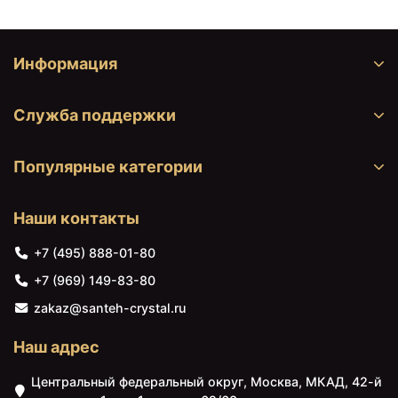
Velvex Gelou plGEL.45-
напольные конструкции
58
белый Velvex Gelou
kmGEL.2-58
Информация
Служба поддержки
Популярные категории
Наши контакты
15163 ₽
24260 ₽
+7 (495) 888-01-80
Металлические
Зеркало 63,9х85 см
напольные конструкции
черный Velvex Gelou
+7 (969) 149-83-80
черный Velvex Gelou
zkGEL.60-21 + kmGEL.1-
kmGEL.2-54
54
zakaz@santeh-crystal.ru
Наш адрес
Центральный федеральный округ, Москва, МКАД, 42-й