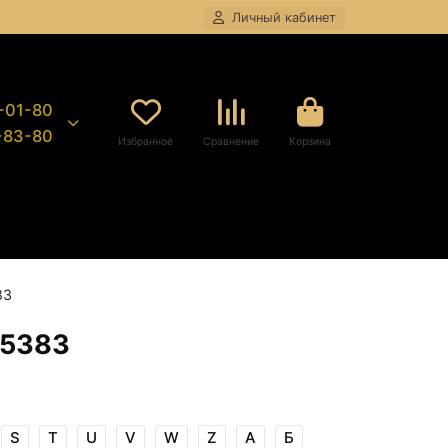
Личный кабинет
8-01-80
9-83-80
Избранное
Сравнение
Корзина
83
75383
S
T
U
V
W
Z
А
Б