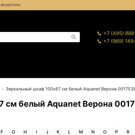
зводители
+7 (495) 88
+7 (969) 14
Зеркальный шкаф 100х67 см белый Aquanet Верона 001753
 см белый Aquanet Верона 001
F
G
H
I
J
K
L
M
N
O
P
R