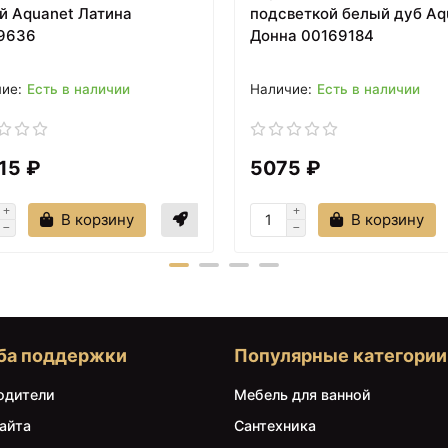
й Aquanet Латина
подсветкой белый дуб Aq
9636
Донна 00169184
Есть в наличии
Есть в наличии
15 ₽
5075 ₽
В корзину
В корзину
ба поддержки
Популярные категории
одители
Мебель для ванной
айта
Сантехника