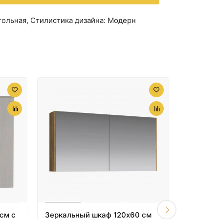
угольная, Стилистика дизайна: Модерн
см с
Зеркальный шкаф 120х60 см
Зеркаль