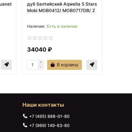
uanet
дуб балтийский Aqwella 5 Stars
белый гл
Mobi MOB0412/ MOB0717DB/ Z
Stars M
MOB071
Есть в наличии
34040 ₽
22810
В корзину
Наши контакты
+7 (495) 888-01-80
+7 (969) 149-83-80