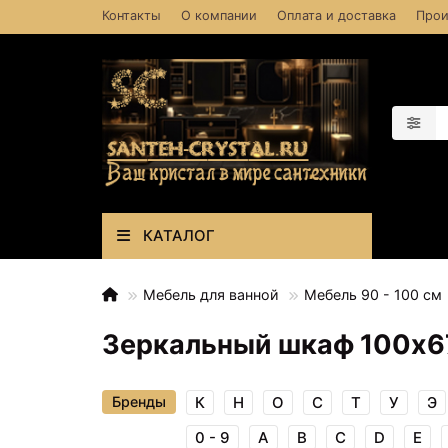
Контакты
О компании
Оплата и доставка
Прои
КАТАЛОГ
Мебель для ванной
Мебель 90 - 100 см
Зеркальный шкаф 100х67
Бренды
К
Н
О
С
Т
У
Э
0 - 9
A
B
C
D
E