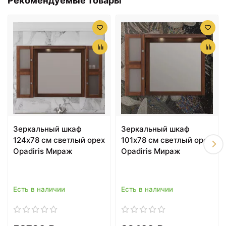
Рекомендуемые товары
6869 ₽
7230 ₽
Зеркальный шкаф
Тумба подкатная черный
Aquanet Нота 58 158856
74 см Aquanet Нота
Зеркальный шкаф
Зеркальный шкаф
L Дуб светлый
00170732
124х78 см светлый орех
101х78 см светлый орех
Opadiris Мираж
Opadiris Мираж
Есть в наличии
Есть в наличии