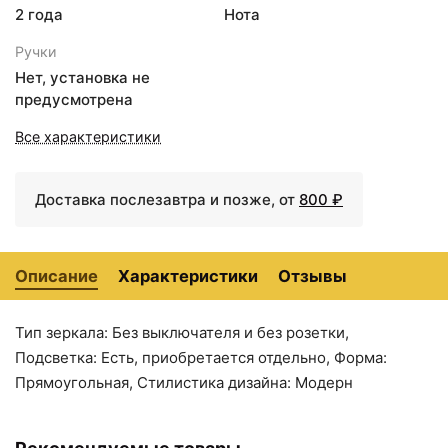
2 года
Нота
5743 ₽
5910 ₽
Ручки
Зеркало Aquanet Нота
Тумба подкатная черный
Нет, установка не
50 159095 с подсветкой
57 см Aquanet Нота
предусмотрена
Белое
00170731
Все характеристики
Доставка послезавтра и позже, от
800 ₽
Описание
Характеристики
Отзывы
Тип зеркала: Без выключателя и без розетки,
6181 ₽
6557 ₽
Подсветка: Есть, приобретается отдельно, Форма:
Зеркальный шкаф
Зеркальный шкаф
Прямоугольная, Стилистика дизайна: Модерн
Aquanet Нота 75 158857
Aquanet Нота 90 158858
Дуб светлый
Дуб светлый