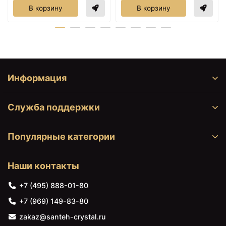
В корзину
В корзину
Информация
Служба поддержки
23173 ₽
33937 ₽
Дозатор Nicolazzi
Полка для полотенец 54
Minimale 1489MCR
см Nicolazzi Minimale
Популярные категории
1499MCR
Наши контакты
+7 (495) 888-01-80
+7 (969) 149-83-80
zakaz@santeh-crystal.ru