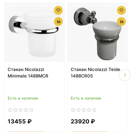
16744 ₽
16744 ₽
Полотенцедержатель
Полотенцедержатель
49 см Nicolazzi Minimale
64 см Nicolazzi Minimale
1484MCR
1486MCR
Стакан Nicolazzi
Стакан Nicolazzi Teide
Minimale 1488MCR
1488CR05
Есть в наличии
Есть в наличии
18239 ₽
20183 ₽
Ёршик Nicolazzi
Полка стеклянная 54 см
Minimale 1490MCR
Nicolazzi Minimale
13455 ₽
23920 ₽
1480MCR