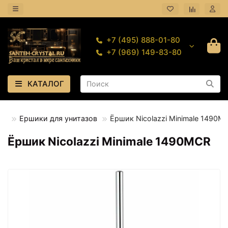
+7 (495) 888-01-80
+7 (969) 149-83-80
КАТАЛОГ
ой
Ершики для унитазов
Ёршик Nicolazzi Minimale 1490M
Ёршик Nicolazzi Minimale 1490MCR