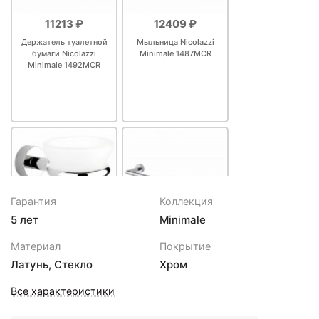
11213 ₽
12409 ₽
Держатель туалетной
Мыльница Nicolazzi
бумаги Nicolazzi
Minimale 1487MCR
Minimale 1492MCR
Гарантия
Коллекция
5 лет
Minimale
13455 ₽
14950 ₽
Материал
Покрытие
Стакан Nicolazzi
Полотенцедержатель
Латунь, Стекло
Хром
Minimale 1488MCR
34 см Nicolazzi Minimale
1483MCR
Все характеристики