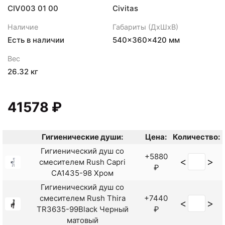
CIV003 01 00
Civitas
Наличие
Габариты (ДхШхВ)
Есть в наличии
540×360×420 мм
Вес
26.32 кг
41578 ₽
Гигиенические души:
Цена:
Количество:
Гигиенический душ со
+5880
<
>
смесителем Rush Capri
₽
CA1435-98 Хром
Гигиенический душ со
смесителем Rush Thira
+7440
<
>
TR3635-99Black Черный
₽
матовый