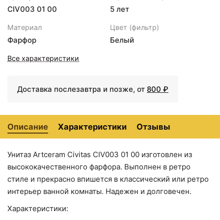
CIV003 01 00
5 лет
Напольная стойка Ridder
+9081
<
>
Fabio 11110400 Хром
₽
24527 ₽
24996 ₽
Материал
Цвет (фильтр)
Сиденье для унитаза с
Сиденье для унитаза с
Фарфор
Белый
микролифтом Artceram
микролифтом Artceram
Civitas CIA010 33 71
Civitas CIA010 34 71
Все характеристики
grigio acquarello/cr
Доставка послезавтра и позже, от
800 ₽
Описание
Характеристики
Отзывы
Унитаз Artceram Civitas CIV003 01 00 изготовлен из
высококачественного фарфора. Выполнен в ретро
27000 ₽
28894 ₽
стиле и прекрасно впишется в классический или ретро
Раковина 68x49,5 см
Пьедестал для
интерьер ванной комнаты. Надежен и долговечен.
Artceram Civitas CIL001
раковины Artceram
01 00 bix1
Civitas CIC001 01 00 bix1
Характеристики: