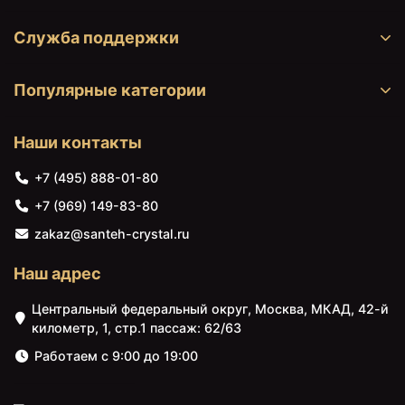
Служба поддержки
Популярные категории
Наши контакты
+7 (495) 888-01-80
+7 (969) 149-83-80
41578 ₽
41891 ₽
zakaz@santeh-crystal.ru
Унитаз Artceram Civitas
Пьедестал для
CIV003 01 00 Белый
раковины Artceram
Civitas CIC001 03 00
Наш адрес
Центральный федеральный округ, Москва, МКАД, 42-й
километр, 1, стр.1 пассаж: 62/63
Работаем с 9:00 до 19:00