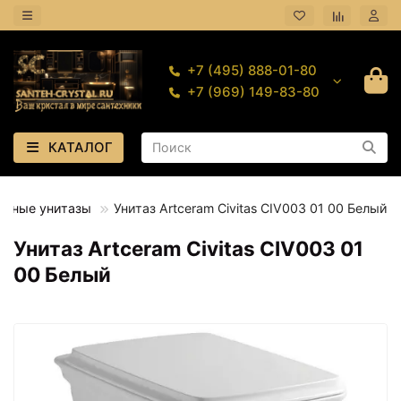
+7 (495) 888-01-80
+7 (969) 149-83-80
КАТАЛОГ
льные унитазы
Унитаз Artceram Civitas CIV003 01 00 Белый
Унитаз Artceram Civitas CIV003 01
00 Белый