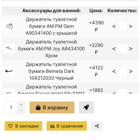
Аксессуары для ванной:
Цена:
Количество:
Держатель туалетной
+4390
<
>
бумаги AM.PM Gem
₽
A90341400 с крышкой
Держатель туалетной
+2290
<
>
бумаги AM.PM Joy A8434100
₽
Хром
Держатель туалетной
+4122
<
>
бумаги Bemeta Dark
₽
104212030 Черный
Держатель туалетной
+1882
<
>
бумаги Fixsen Hotel FX-31011
₽
Хром
В корзину
Держатель туалетной
<
>
бумаги Frap F17 F1703-3
+531 ₽
Хром
В закладки
В сравнение
Дозатор для жидкого мыла
+5290
<
>
AM.PM Gem A9036900
₽