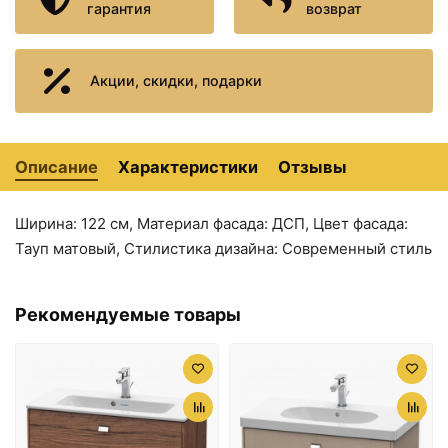
гарантия
возврат
Пенал Duravit Brioso
+119833
<
>
BR1300L9191 подвесной L,
₽
тауп матовый
Акции, скидки, подарки
75859 ₽
75859 ₽
Пенал Duravit Brioso
+123610
Тумба тауп матовый
Тумба тауп матовый
<
>
BR1310L9191 подвесной L,
48,4 см Duravit Brioso
36,4 см Duravit Brioso
₽
тауп матовый
BR4051L9191
BR4049R1091
Описание
Характеристики
Отзывы
Пенал Duravit Brioso
+137966
<
>
BR1321L9191 подвесной L,
₽
тауп матовый
Ширина: 122 см, Материал фасада: ДСП, Цвет фасада:
Пенал Duravit Brioso
Тауп матовый, Стилистика дизайна: Современный стиль
+119833
<
>
BR1300R9191 подвесной R,
₽
тауп матовый
Пенал Duravit Brioso
Рекомендуемые товары
+137966
<
>
BR1321R1091 подвесной R,
₽
тауп матовый
Пенал Duravit Brioso
75859 ₽
75859 ₽
+127237
<
>
BR1311L9191 подвесной L,
₽
Тумба тауп матовый
Тумба тауп матовый
тауп матовый
36,4 см Duravit Brioso
36,4 см Duravit Brioso
BR4049L1091
BR4049L9191