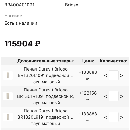
BR400401091
Brioso
Наличие
Есть в наличии
115904 ₽
Дополнительные товары:
Цена:
Количество:
Пенал Duravit Brioso
+133888
<
>
BR1320L1091 подвесной L,
₽
тауп матовый
Пенал Duravit Brioso
+123156
<
>
BR1301R1091 подвесной R,
₽
тауп матовый
Пенал Duravit Brioso
+133888
<
>
BR1320L9191 подвесной L,
₽
тауп матовый