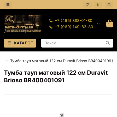
+7 (495) 888-01-80
+7 (969) 149-83-80
КАТАЛОГ
ны
Тумба тауп матовый 122 см Duravit Brioso BR400401091
Тумба тауп матовый 122 см Duravit
Brioso BR400401091