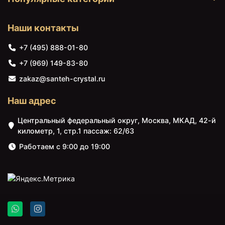
Наши контакты
+7 (495) 888-01-80
7401 ₽
8040 ₽
+7 (969) 149-83-80
Раковина 58х48 см
Раковина 75х46,7 см
Aquanet Нота 00281220
Aquanet Нота
zakaz@santeh-crystal.ru
Наш адрес
Центральный федеральный округ, Москва, МКАД, 42-й
километр, 1, стр.1 пассаж: 62/63
Работаем с 9:00 до 19:00
8143 ₽
8206 ₽
Тумба светлый дуб 49,2
Зеркало Aquanet Нота