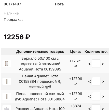
00171497
Нота
Наличие
Предзаказ
12256 ₽
Дополнительные товары:
Цена:
Количество:
Зеркало 50x100 см с
+12621
<
>
подсветкой алюминий
₽
Aquanet Нота 00159095
Пенал Aquanet Нота
+12796
<
>
00158884 подвесной R,
₽
светлый дуб
Пенал подвесной светлый
+12796
<
>
дуб Aquanet Нота 00158884
₽
+8874
<
>
Раковина Aquanet Нота 100