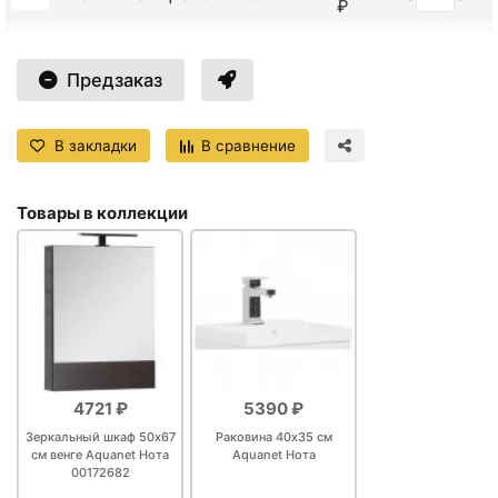
₽
Светильник универсальный
+5732
<
>
Aquanet WT-W480 LED
₽
Предзаказ
00179947
Тумба подкатная светлый
+11304
<
>
дуб 99,2 см Aquanet Нота
В закладки
В сравнение
₽
00170375
Товары в коллекции
4721 ₽
5390 ₽
Зеркальный шкаф 50х67
Раковина 40х35 см
см венге Aquanet Нота
Aquanet Нота
00172682