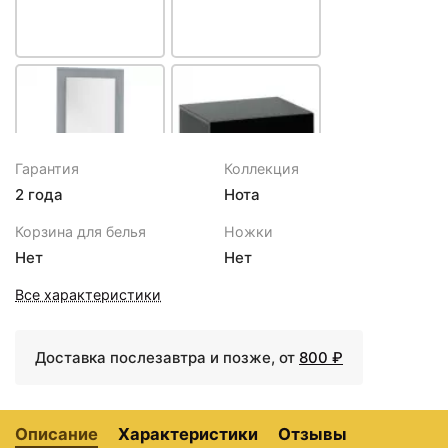
Гарантия
Коллекция
2 года
Нота
5743 ₽
5910 ₽
Корзина для белья
Ножки
Зеркало Aquanet Нота
Тумба подкатная черный
Нет
Нет
50 159095 с подсветкой
57 см Aquanet Нота
Белое
00170731
Все характеристики
Доставка послезавтра и позже, от
800 ₽
Описание
Характеристики
Отзывы