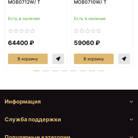
MOB0712W/ T
MOB0710W/ T
Есть в наличии
Есть в наличии
64400 ₽
59060 ₽
В корзину
В корзину
7352 ₽
7401 ₽
Зеркальный шкаф
Раковина Aquanet Нота
Aquanet Nota 100
58 281220 Белая
158859 Дуб светлый
Информация
Служба поддержки
Популярные категории