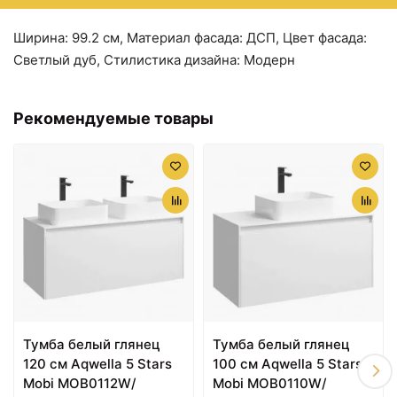
Ширина: 99.2 см, Материал фасада: ДСП, Цвет фасада:
Светлый дуб, Стилистика дизайна: Модерн
6181 ₽
6557 ₽
Зеркальный шкаф
Зеркальный шкаф
Aquanet Нота 75 158857
Aquanet Нота 90 158858
Рекомендуемые товары
Дуб светлый
Дуб светлый
Тумба белый глянец
Тумба белый глянец
6869 ₽
7230 ₽
120 см Aqwella 5 Stars
100 см Aqwella 5 Stars
Зеркальный шкаф
Тумба подкатная черный
Mobi MOB0112W/
Mobi MOB0110W/
Aquanet Нота 58 158856
74 см Aquanet Нота
L Дуб светлый
00170732