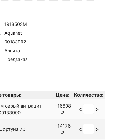
191850SM
Aquanet
00183992
Алвита
Предзаказ
 товары:
Цена:
Количество:
см серый антрацит
+16608
<
>
00183990
₽
+14176
<
>
Фортуна 70
₽