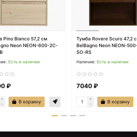
Тумба серый антрацит
69 см Aquanet Алвита
00183992
 Pino Bianco 57,2 см
Тумба Rovere Scuro 47,2 
agno Neon NEON-600-2C-
BelBagno Neon NEON-500
B
SO-RS
Есть в наличии
Есть в наличии
00 ₽
7040 ₽
В корзину
В корзину