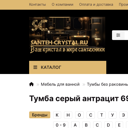
Контакты
О компании
Оплата и доставка
Прои
КАТАЛОГ
Мебель для ванной
Тумбы без раковин
Тумба серый антрацит 6
Бренды
К
Н
О
С
Т
У
Э
0 - 9
A
B
C
D
E