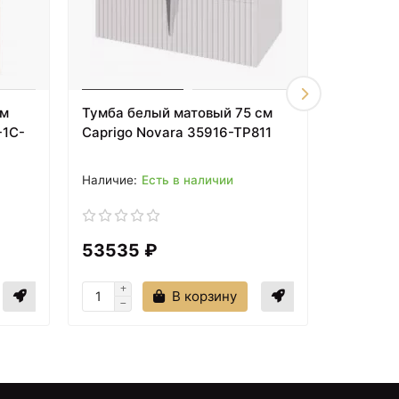
см
Тумба белый матовый 75 см
Тумба б
-1C-
Caprigo Novara 35916-TP811
Corozo 
Есть в наличии
53535 ₽
67976
В корзину