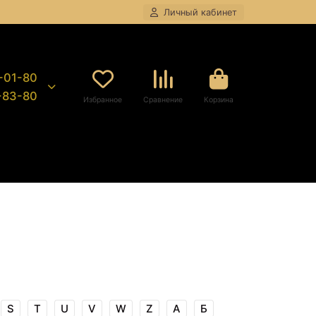
Личный кабинет
8-01-80
9-83-80
Избранное
Сравнение
Корзина
S
T
U
V
W
Z
А
Б