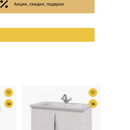
Акции, скидки, подарки
30862 ₽
Тумба серый антрацит
59 см Aquanet Алвита
00183991