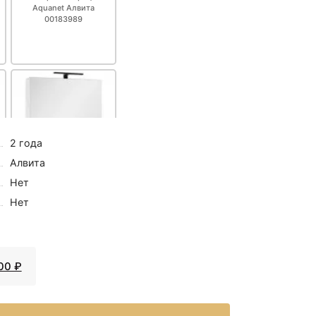
Aquanet Алвита
00183989
2 года
Алвита
Нет
19398 ₽
5
Нет
Зеркальный шкаф 70х85
см белый Aquanet
Алвита 00184038
00 ₽