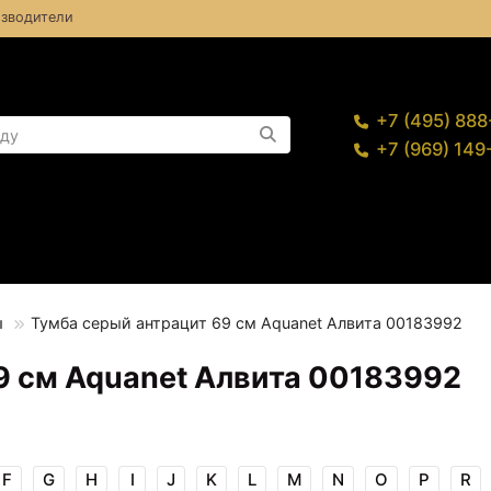
зводители
+7 (495) 88
+7 (969) 14
ы
Тумба серый антрацит 69 см Aquanet Алвита 00183992
9 см Aquanet Алвита 00183992
F
G
H
I
J
K
L
M
N
O
P
R