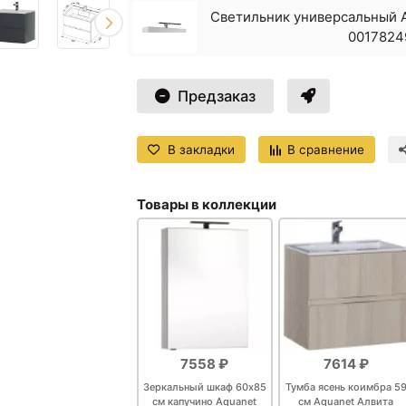
Светильник универсальный 
0017824
Предзаказ
В закладки
В сравнение
Товары в коллекции
7558 ₽
7614 ₽
Зеркальный шкаф 60х85
Тумба ясень коимбра 5
см капучино Aquanet
см Aquanet Алвита