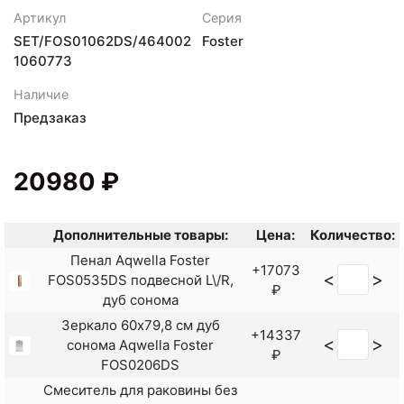
Артикул
Серия
SET/FOS01062DS/464002
Foster
1060773
Наличие
Предзаказ
20980 ₽
Дополнительные товары:
Цена:
Количество:
Пенал Aqwella Foster
+17073
<
>
FOS0535DS подвесной L\/R,
₽
дуб сонома
Зеркало 60x79,8 см дуб
+14337
<
>
сонома Aqwella Foster
₽
FOS0206DS
Смеситель для раковины без