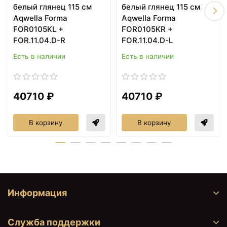
+25649
<
>
белый глянец 115 см
белый глянец 115 см
донного клапана Hansgrohe
₽
Aqwella Forma
Aqwella Forma
Talis E 71712990
FOR0105KL +
FOR0105KR +
Смеситель для раковины без
+23556
FOR.11.04.D-R
FOR.11.04.D-L
<
>
донного клапана Hansgrohe
₽
Vivenis 75022670
Есть в наличии
Есть в наличии
Смеситель для раковины без
+32954
<
>
донного клапана Hansgrohe
₽
Vivenis 75022700
40710 ₽
40710 ₽
Смеситель для раковины без
+11157
<
>
донного клапана Ideal
₽
В корзину
В корзину
Standard Ceraflex B1714AA
Смеситель для раковины без
+13930
<
>
донного клапана Jacob
₽
Delafon Aleo E72277-4-CP
Смеситель для раковины без
+9220
<
>
донного клапана Jacob
Информация
₽
Delafon Elite E32908-CP
Смеситель для раковины без
+8500
Служба поддержки
<
>
донного клапана Jacob