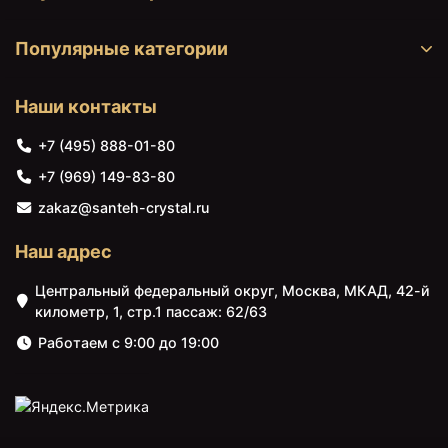
₽
Delafon Kumin E99447-CP
Популярные категории
Смеситель для раковины без
+7990
<
>
донного клапана Jacob
₽
Delafon Lucien E20849-CP
Наши контакты
Смеситель для раковины без
+6850
<
>
донного клапана Lemark
+7 (495) 888-01-80
₽
Linara LM0406C
+7 (969) 149-83-80
Смеситель для раковины без
+7770
zakaz@santeh-crystal.ru
<
>
донного клапана Lemark Point
₽
LM0306C
Наш адрес
Смеситель для раковины без
+33705
<
>
донного клапана Ramon Soler
Центральный федеральный округ, Москва, МКАД, 42-й
₽
Alexia 3604OC
километр, 1, стр.1 пассаж: 62/63
Смеситель для раковины без
Работаем с 9:00 до 19:00
+18900
<
>
донного клапана Ramon Soler
₽
Drako 3304
Смеситель для раковины без
+26840
<
>
донного клапана Ramon Soler
₽