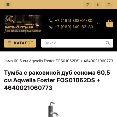
+7 (495) 888-01-80
+7 (969) 149-83-80
КАТАЛОГ
сонома 60,5 см Aqwella Foster FOS01062DS + 4640021060773
Тумба с раковиной дуб сонома 60,5
см Aqwella Foster FOS01062DS +
4640021060773