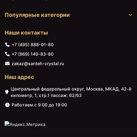
Популярные категории
Наши контакты
+7 (495) 888-01-80
22930 ₽
23030 ₽
+7 (969) 149-83-80
Пенал Vincea Mia VSC-
Тумба темный дуб 64 см
2M170GW-R подвесной
Vincea Mia VMC-
zakaz@santeh-crystal.ru
R, белый глянец
2MA650RW
Наш адрес
Центральный федеральный округ, Москва, МКАД, 42-й
километр, 1, стр.1 пассаж: 62/63
Работаем с 9:00 до 19:00