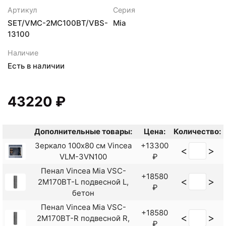
Артикул
Серия
SET/VMC-2MC100BT/VBS-
Mia
13100
Наличие
Есть в наличии
43220 ₽
Дополнительные товары:
Цена:
Количество:
Зеркало 100x80 см Vincea
+13300
<
>
VLM-3VN100
₽
Пенал Vincea Mia VSC-
+18580
<
>
2M170BT-L подвесной L,
₽
бетон
Пенал Vincea Mia VSC-
+18580
<
>
2M170BT-R подвесной R,
₽