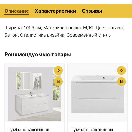
Описание
Характеристики
Отзывы
Ширина: 101.5 см, Материал фасада: МДФ, Цвет фасада:
Бетон, Стилистика дизайна: Современный стиль
21710 ₽
22150 ₽
Тумба под раковину
Тумба под раковину
Vincea Mia 75 VMC-
Vincea Mia 60 VMC-
Рекомендуемые товары
2MA750BT подвесная
2MC600VO подвесная
Beton
V.Oak
Тумба с раковиной
Тумба с раковиной
22150 ₽
22150 ₽