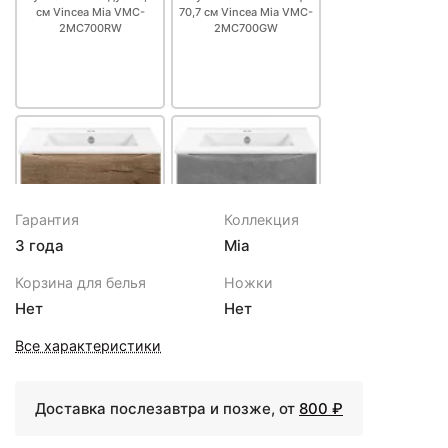
см Vincea Mia VMC-
70,7 см Vincea Mia VMC-
2MC700RW
2MC700GW
Гарантия
Коллекция
3 года
Mia
19972 ₽
19972 ₽
Корзина для белья
Ножки
Тумба дуб винтаж 70,7
Тумба бетон 70,7 см
Нет
Нет
см Vincea Mia VMC-
Vincea Mia VMC-
2MC700VO
2MC700BT
Все характеристики
Доставка послезавтра и позже, от
800 ₽