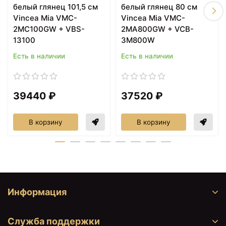
белый глянец 101,5 см
белый глянец 80 см
Тумба темный дуб 60,5
Тумба дуб винтаж 60,5
Vincea Mia VMC-
Vincea Mia VMC-
см Vincea Mia VMC-
см Vincea Mia VMC-
2MC600RW
2MC600VO
2MC100GW + VBS-
2MA800GW + VCB-
13100
3M800W
Есть в наличии
Есть в наличии
39440 ₽
37520 ₽
В корзину
В корзину
22150 ₽
22930 ₽
Тумба бетон 60,5 см
Шкаф пенал Vincea Mia
Vincea Mia VMC-
35 R VSC-2M170VO-R
2MC600BT
подвесной V.Oak
Информация
Служба поддержки