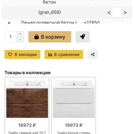
бетон
<
>
{gran_656}
Пенал подвесной бетон L
+17650
<
>
Vincea Mia VSC-2M170BT-L
₽
В корзину
Пенал подвесной бетон R
+17650
<
>
Vincea Mia VSC-2M170BT-R
₽
В закладки
В сравнение
Товары в коллекции
19972 ₽
19972 ₽
Тумба темный дуб 70,7
Тумба белый глянец