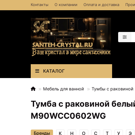
Контакты
О компании
Оплата и доставка
Прои
КАТАЛОГ
Мебель для ванной
Тумбы с раковиной
Тумба с раковиной бел
M90WCC0602WG
Бренды
К
Н
О
С
Т
У
Э