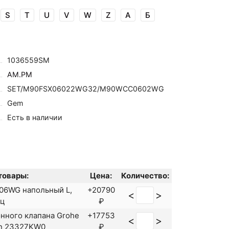
S
T
U
V
W
Z
А
Б
1036559SM
AM.PM
SET/M90FSX06022WG32/M90WCC0602WG
Gem
Есть в наличии
товары:
Цена:
Количество:
6WG напольный L,
+20790
<
>
ец
₽
нного клапана Grohe
+17753
<
>
an 23327KW0
₽