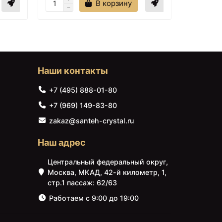
71031000
₽
В корзину
 донного клапана
+25649
<
>
71712990
₽
 донного клапана
+23556
<
>
75022670
₽
 донного клапана
+32954
<
>
Наши контакты
75022700
₽
нного клапана Ideal
+11157
+7 (495) 888-01-80
<
>
 B1714AA
₽
+7 (969) 149-83-80
нного клапана Ideal
+15337
<
>
7890 ₽
zakaz@santeh-crystal.ru
 BC268XG
₽
Каркас металлический
нного клапана Jacob
+13930
170х70 см Am.Pm Gem
Наш адрес
<
>
W90A-170-070W-R
77-4-CP
₽
Центральный федеральный округ,
нного клапана Jacob
+9220
<
>
Москва, МКАД, 42-й километр, 1,
2908-CP
₽
стр.1 пассаж: 62/63
нного клапана Jacob
+8500
<
>
Работаем с 9:00 до 19:00
9447-CP
₽
нного клапана Jacob
+7990
<
>