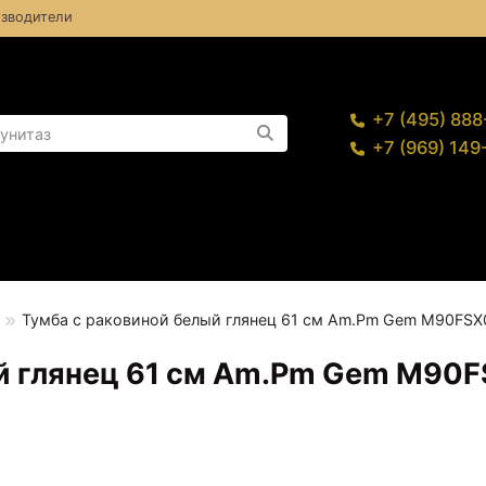
зводители
+7 (495) 88
+7 (969) 14
Тумба с раковиной белый глянец 61 см Am.Pm Gem M90
ый глянец 61 см Am.Pm Gem M9