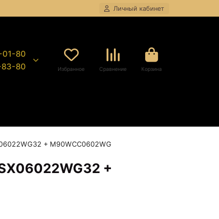
Личный кабинет
8-01-80
9-83-80
Избранное
Сравнение
Корзина
FSX06022WG32 + M90WCC0602WG
0FSX06022WG32 +