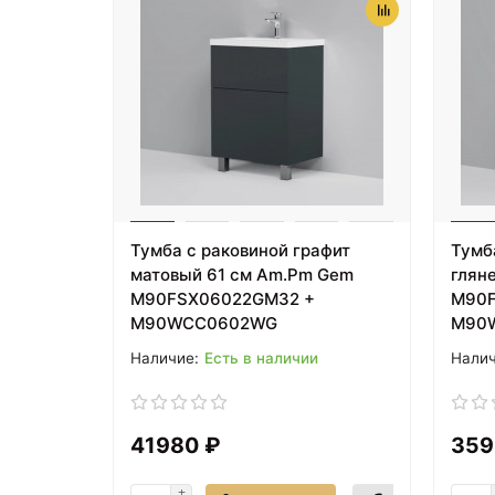
Тумба с раковиной графит
Тумб
матовый 61 см Am.Pm Gem
глян
M90FSX06022GM32 +
M90F
M90WCC0602WG
M90
Есть в наличии
41980 ₽
359