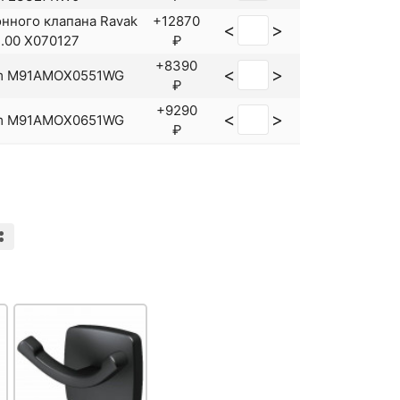
нного клапана Ravak
+12870
<
>
2.00 X070127
₽
+8390
<
>
em M91AMOX0551WG
₽
+9290
<
>
em M91AMOX0651WG
₽
6WG напольный R,
+25990
<
>
ец
₽
янец L Am.Pm Gem
+17990
<
>
WG
₽
янец R Am.Pm Gem
+17990
<
>
6WG
₽
ез донного клапана
+21707
<
>
72021000
₽
 с донным клапаном
+30137
<
>
t S 72042000
₽
ез донного клапана
+8055
<
>
1071000
₽