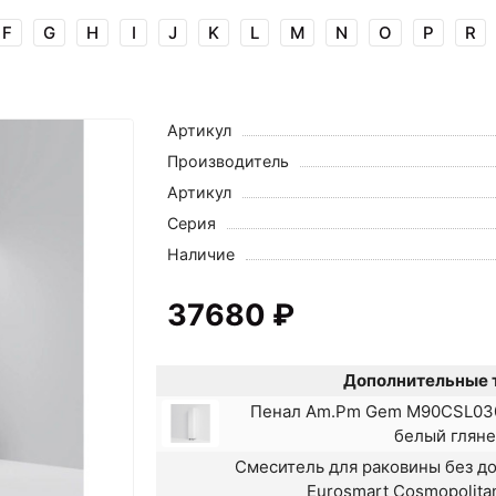
F
G
H
I
J
K
L
M
N
O
P
R
Артикул
Производитель
Артикул
Серия
Наличие
37680 ₽
Дополнительные 
Пенал Am.Pm Gem M90CSL030
белый глян
Смеситель для раковины без до
Eurosmart Cosmopolit