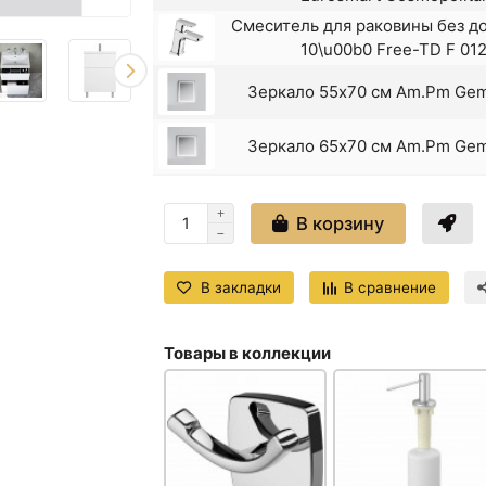
Смеситель для раковины без до
10\u00b0 Free-TD F 01
Зеркало 55x70 см Am.Pm G
Зеркало 65x70 см Am.Pm G
Пенал Am.Pm Gem M90CSR030
белый глян
В корзину
Пенал напольный белый гл
M90CSL0306
В закладки
В сравнение
Пенал напольный белый гл
M90CSR030
Смеситель для раковины 100 б
Товары в коллекции
Hansgrohe Talis S 
Смеситель для раковины 100
Hansgrohe Talis Selec
Смеситель для раковины 70, б
Hansgrohe Logis 7