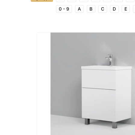
0 - 9
A
B
C
D
E