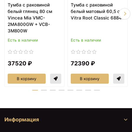
Тумба с раковиной
Тумба с раковиной
Тумба темный дуб 60,5
Тумба дуб винтаж 60,5
см Vincea Mia VMC-
см Vincea Mia VMC-
белый глянец 80 см
белый матовый 60,5 см
2MC600RW
2MC600VO
Vincea Mia VMC-
Vitra Root Classic 68848
2MA800GW + VCB-
3M800W
Есть в наличии
Есть в наличии
37520 ₽
72390 ₽
В корзину
В корзину
22150 ₽
22930 ₽
Тумба бетон 60,5 см
Шкаф пенал Vincea Mia
Vincea Mia VMC-
35 R VSC-2M170VO-R
2MC600BT
подвесной V.Oak
Информация