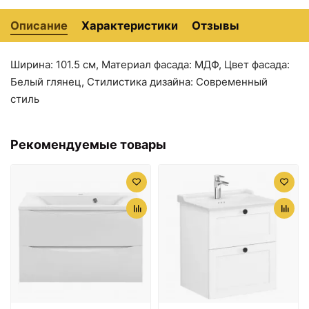
Описание
Характеристики
Отзывы
Ширина: 101.5 см, Материал фасада: МДФ, Цвет фасада:
Белый глянец, Стилистика дизайна: Современный
21710 ₽
22150 ₽
стиль
Тумба под раковину
Тумба под раковину
Vincea Mia 75 VMC-
Vincea Mia 60 VMC-
2MA750BT подвесная
2MC600VO подвесная
Рекомендуемые товары
Beton
V.Oak
22150 ₽
22150 ₽