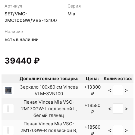
Артикул
Серия
SET/VMC-
Mia
2MC100GW/VBS-13100
Наличие
Есть в наличии
39440 ₽
Дополнительные товары:
Цена:
Количество:
Зеркало 100x80 см Vincea
+13300
<
>
VLM-3VN100
₽
Пенал Vincea Mia VSC-
+18580
<
>
2M170GW-L подвесной L,
₽
белый глянец
Пенал Vincea Mia VSC-
+18580
<
>
2M170GW-R подвесной R,
₽