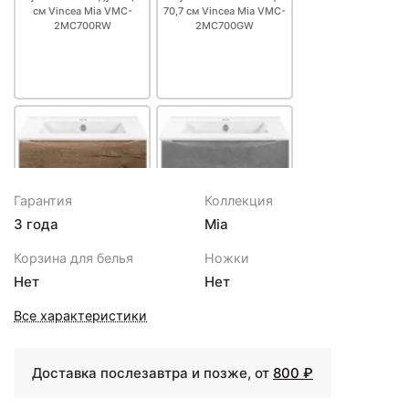
см Vincea Mia VMC-
70,7 см Vincea Mia VMC-
2MC700RW
2MC700GW
Гарантия
Коллекция
3 года
Mia
19972 ₽
19972 ₽
Корзина для белья
Ножки
Тумба дуб винтаж 70,7
Тумба бетон 70,7 см
Нет
Нет
см Vincea Mia VMC-
Vincea Mia VMC-
2MC700VO
2MC700BT
Все характеристики
Доставка послезавтра и позже, от
800 ₽