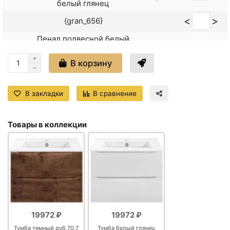
белый глянец
<
>
{gran_656}
Пенал подвесной белый
+17650
<
>
глянец L Vincea Mia VSC-
₽
2M170GW-L
В корзину
Пенал подвесной белый
+17650
<
>
глянец R Vincea Mia VSC-
₽
В закладки
В сравнение
2M170GW-R
Товары в коллекции
19972 ₽
19972 ₽
Тумба темный дуб 70,7
Тумба белый глянец