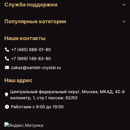
Служба поддержки
Популярные категории
Наши контакты
22930 ₽
23030 ₽
+7 (495) 888-01-80
Пенал Vincea Mia VSC-
Тумба темный дуб 64 см
2M170GW-R подвесной
Vincea Mia VMC-
+7 (969) 149-83-80
R, белый глянец
2MA650RW
zakaz@santeh-crystal.ru
Наш адрес
Центральный федеральный округ, Москва, МКАД, 42-й
километр, 1, стр.1 пассаж: 62/63
Работаем с 9:00 до 19:00