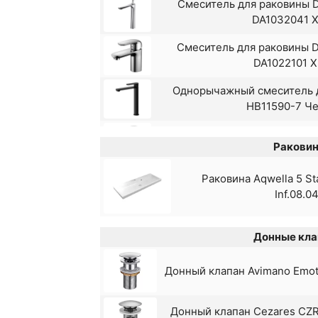
Смеситель для раковины D
DA1032041 
Смеситель для раковины D
DA1022101 
Однорычажный смеситель д
HB11590-7 Ч
Смеситель для раковины A
Раковин
Смеситель для раковины A
Раковина Aqwella 5 S
Черный
Inf.08.0
Смеситель для раковины Ce
63107 с донным 
Донные кла
Смеситель для раковины Ga
Донный клапан Avimano Emoti
матовы
Донный клапан Cezares CZR-
Смеситель для раковины Ka