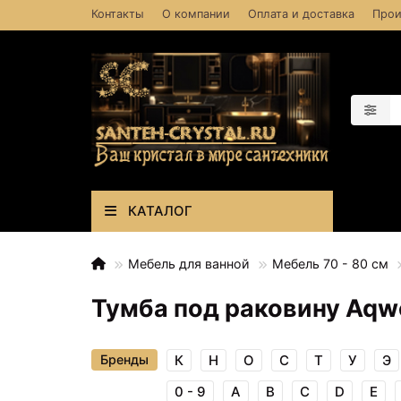
Контакты
О компании
Оплата и доставка
Прои
КАТАЛОГ
Мебель для ванной
Мебель 70 - 80 см
Тумба под раковину Aqwel
Бренды
К
Н
О
С
Т
У
Э
0 - 9
A
B
C
D
E