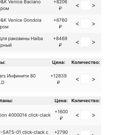
&K Venice Baciano
+8206
<
>
Хром
₽
&K Venice Gondola
+6760
<
>
Хром
₽
ля раковины Haiba
+8469
<
>
ерный
₽
+7490
<
>
M PM Gem F90A02100
ы:
Цена:
Количество:
₽
M.PM Gem F90A02122
+7590
tars Инфинити 80
+12839
<
>
<
>
₽
4.D
₽
rsanit Brasko Black
+8124
<
>
клапаном
₽
паны:
Цена:
Количество:
+1600
ppo G1007-16 Черный
+17166
<
>
<
>
on 4000014 click-clack
₽
й
₽
+11340
SAT5-01 click-clack с
+2790
<
>
iser Cezar 05111-2