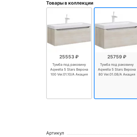
Товары в коллекции
Крючок Haiba HB84
Крючок Haiba HB8405-7
25553 ₽
25759 ₽
Крючок для полотенец Bem
Тумба под раковину
Тумба под раковину
Aqwella 5 Stars Верона
Aqwella 5 Stars Верона
100 Ver.01.10/A Акация
80 Ver.01.08/А Акация
Крючок для полотенец Hansg
4171100
Набор аксессуаров для ва
20460
Полотенцедержатель Gappo
Артикул