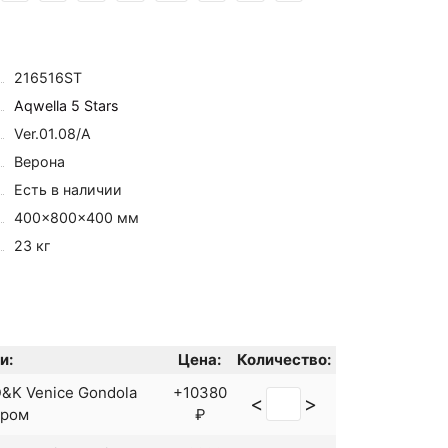
216516ST
Aqwella 5 Stars
Ver.01.08/А
Верона
Есть в наличии
400×800×400 мм
23 кг
и:
Цена:
Количество:
&K Venice Gondola
+10380
<
>
Хром
₽