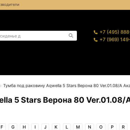
зводители
+7 (495) 88
+7 (969) 14
Тумба под раковину Aqwella 5 Stars Верона 80 Ver.01.08/А Ак
la 5 Stars Верона 80 Ver.01.08/
F
G
H
I
J
K
L
M
N
O
P
R