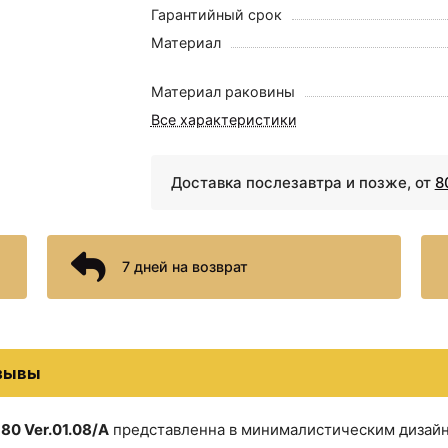
Гарантийный срок
Материал
Стакан для зубных щеток 
Материал раковины
Стакан для зубных щеток H
Все характеристики
Стакан для зубных щето
Доставка послезавтра и позже, от
8
Черный ма
Стакан для зубных щето
7 дней на возврат
Сушилка для белья Fixs
зывы
 80 Ver.01.08/А
представленна в минималистическим дизайн