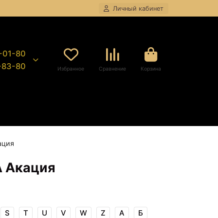
Личный кабинет
8-01-80
9-83-80
Избранное
Сравнение
Корзина
ация
А Акация
S
T
U
V
W
Z
А
Б