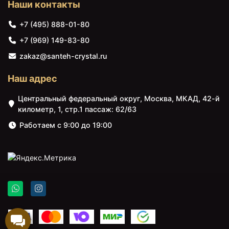
Наши контакты
Пенал подвесной каштан R
+143860
<
>
Duravit Brioso
₽
+7 (495) 888-01-80
BR1331R1053
+7 (969) 149-83-80
95051 ₽
97468 ₽
zakaz@santeh-crystal.ru
Тумба каштан 52 см
Тумба каштан 62 см
Duravit Brioso
Duravit Brioso
Наш адрес
BR420901053
BR401001053
Центральный федеральный округ, Москва, МКАД, 42-й
километр, 1, стр.1 пассаж: 62/63
Работаем с 9:00 до 19:00
97468 ₽
97468 ₽
Тумба каштан 67 см
Тумба каштан 62 см