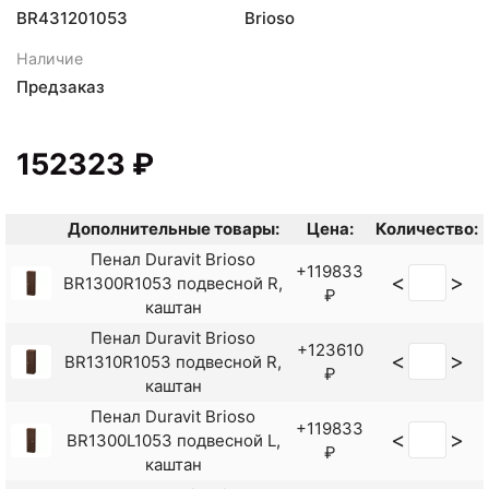
BR431201053
Brioso
Наличие
Предзаказ
152323 ₽
Дополнительные товары:
Цена:
Количество:
Пенал Duravit Brioso
+119833
<
>
BR1300R1053 подвесной R,
₽
каштан
Пенал Duravit Brioso
+123610
<
>
BR1310R1053 подвесной R,
₽
каштан
Пенал Duravit Brioso
+119833
<
>
BR1300L1053 подвесной L,
₽
каштан