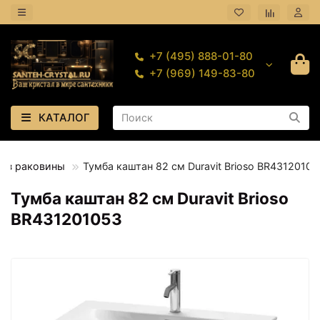
+7 (495) 888-01-80
+7 (969) 149-83-80
КАТАЛОГ
без раковины
Тумба каштан 82 см Duravit Brioso BR43120105
Тумба каштан 82 см Duravit Brioso
BR431201053