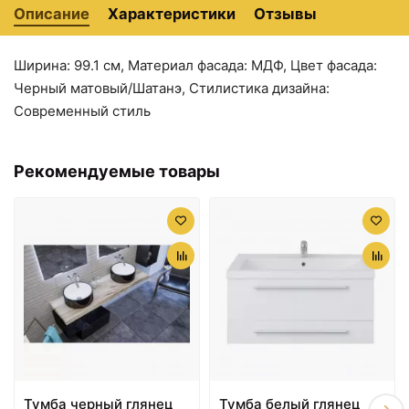
Описание
Характеристики
Отзывы
Ширина: 99.1 см, Материал фасада: МДФ, Цвет фасада:
Черный матовый/Шатанэ, Стилистика дизайна:
3120 ₽
3261 ₽
Современный стиль
Столешница под
Столешница белый 59,3
раковину Velvex Klaufs
см без отверстий Velvex
80 StKLA.80.MH-217.617
Klaufs StKLA.60.MH-
Рекомендуемые товары
Черная Шатане
216.616
3261 ₽
3536 ₽
Тумба черный глянец
Тумба белый глянец
Столешница под
Столешница белый/