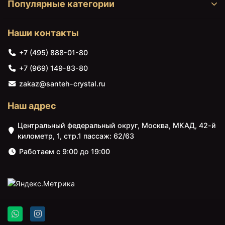
Популярные категории
Наши контакты
+7 (495) 888-01-80
4200 ₽
4956 ₽
+7 (969) 149-83-80
Раковина 60х45 см
Тумба под раковину
zakaz@santeh-crystal.ru
Velvex Como S-UM-
Velvex Klaufs 40
COM60/1
tpKLA.40.1D-617.216
Наш адрес
подвесная
Белый+Дерево
Центральный федеральный округ, Москва, МКАД, 42-й
километр, 1, стр.1 пассаж: 62/63
Работаем с 9:00 до 19:00
5705 ₽
5705 ₽