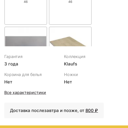
46
46
Гарантия
Коллекция
3 года
Klaufs
1651 ₽
2700 ₽
Корзина для белья
Ножки
Полка стеклянная 80 см
Столешница под
Нет
Нет
Velvex Klaufs pkKLA.80-
раковину Velvex Klaufs
46
90 StKLA.90.MH-216.617
Все характеристики
Белая Шатане
Доставка послезавтра и позже, от
800 ₽