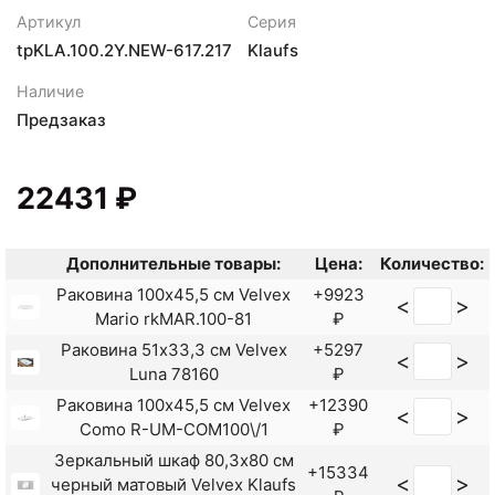
Артикул
Серия
tpKLA.100.2Y.NEW-617.217
Klaufs
Наличие
Предзаказ
22431 ₽
Дополнительные товары:
Цена:
Количество:
Раковина 100x45,5 см Velvex
+9923
<
>
Mario rkMAR.100-81
₽
Раковина 51x33,3 см Velvex
+5297
<
>
Luna 78160
₽
Раковина 100x45,5 см Velvex
+12390
<
>
Como R-UM-COM100\/1
₽
Зеркальный шкаф 80,3x80 см
+15334
<
>
черный матовый Velvex Klaufs