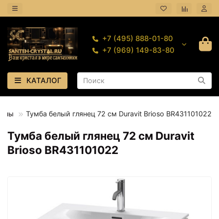
+7 (495) 888-01-80
+7 (969) 149-83-80
КАТАЛОГ
вины
Тумба белый глянец 72 см Duravit Brioso BR431101022
Тумба белый глянец 72 см Duravit
Brioso BR431101022