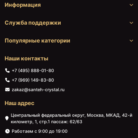
+181184
<
>
BR1330R2222 подвесной R,
Информация
₽
белый глянец
Пенал Duravit Brioso
Служба поддержки
+165166
<
>
BR1320R2222 подвесной R,
₽
86738 ₽
86738 ₽
белый глянец
Популярные категории
Тумба белый глянец 44
Тумба белый глянец 44
Пенал Duravit Brioso
+153077
см Duravit Brioso
см Duravit Brioso
<
>
BR1301L2222 подвесной L,
BR4208R1022
BR4208R2222
₽
белый глянец
Наши контакты
Пенал Duravit Brioso
+174235
<
>
BR1321R2222 подвесной R,
+7 (495) 888-01-80
₽
белый глянец
+7 (969) 149-83-80
Пенал подвесной белый
+147033
zakaz@santeh-crystal.ru
<
>
глянец L Duravit Brioso
₽
BR1300L1022
Наш адрес
Пенал подвесной белый
+147033
<
>
глянец L Duravit Brioso
Центральный федеральный округ, Москва, МКАД, 42-й
₽
BR1300L2222
километр, 1, стр.1 пассаж: 62/63
86738 ₽
86738 ₽
Пенал подвесной белый
Работаем с 9:00 до 19:00
+153077
Тумба белый глянец 42
Тумба белый глянец 42
<
>
глянец L Duravit Brioso