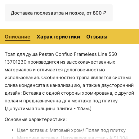
полая под плитку
Доставка послезавтра и позже, от
800 ₽
Описание
Характеристики
Отзывы
Трап для душа Pestan Confluo Frameless Line 550
13701230 производится из высококачественных
18200 ₽
19200 ₽
материалов и отличается дологовечностью
Трап для душа Pestan
Трап для душа Pestan
использования. Особенностью трапа является система
Confluo Frameless Line
Confluo Frameless Line
слива конденсата в канализацию, а также двусторонний
450 13701229 с
450 Black Glass
решеткой
13701202 с решеткой
дизайн: Вставка с одной стороны хромирована, с другой
полая и предназначенна для монтажа под плитку
(Допустимая толщина плитки - 12мм.)
Основные характеристики:
Цвет вставки: Матовый хром/ Полая под плитку
Материал вставки: Нержавеющая сталь AISI 304