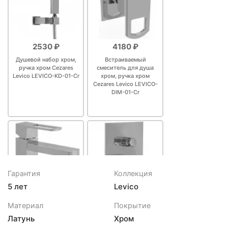
2530 ₽
4180 ₽
Душевой набор хром,
Встраиваемый
ручка хром Cezares
смеситель для душа
Levico LEVICO-KD-01-Cr
хром, ручка хром
Cezares Levico LEVICO-
DIM-01-Cr
Гарантия
Коллекция
5 лет
Levico
6760 ₽
7100 ₽
Материал
Покрытие
Смеситель для
Смеситель для душа
Латунь
Хром
раковины с донным
Cezares Levico VDIM-01-