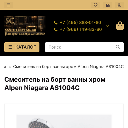
+7 (495) 888-01-80
+7 (969) 149-83-80
КАТАЛОГ
нны
Смеситель на борт ванны хром Alpen Niagara AS1004C
Смеситель на борт ванны хром
Alpen Niagara AS1004C