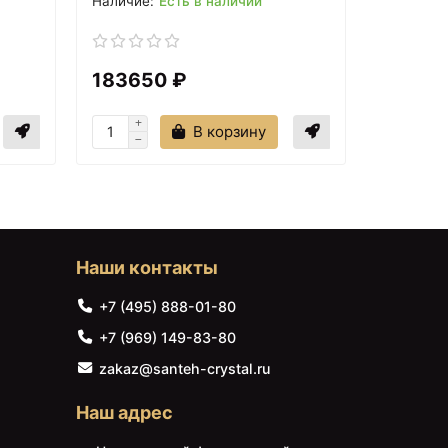
Есть в наличии
7590 ₽
Панель фронтальная 150
183650 ₽
19056
см Am.Pm Like W80A-
150-070W-P
В корзину
Наши контакты
+7 (495) 888-01-80
+7 (969) 149-83-80
8090 ₽
zakaz@santeh-crystal.ru
Душевой гарнитур
AM.PM Like F0180022
Наш адрес