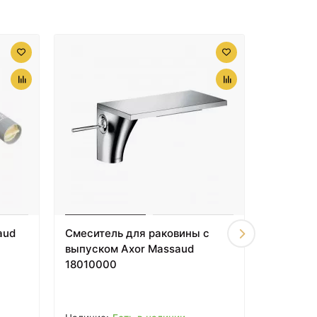
7490 ₽
Смеситель для кухни
AM.PM Like F8007111
Сатин
aud
Смеситель для раковины с
Смесите
выпуском Axor Massaud
Mila хро
18010000