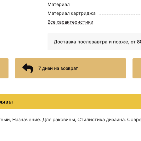
Материал
4390 ₽
4490 ₽
Материал картриджа
Ручной душ AM.PM Like
Дозатор жидкого мыла
F0280022 Черный
AM.PM Like A8036900
Все характеристики
матовый
Хром
Доставка послезавтра и позже, от
8
7 дней на возврат
5590 ₽
6390 ₽
зывы
Душевой гарнитур
Смеситель для кухни
AM.PM Like F0118022
AM.PM Like F8006011
ный, Назначение: Для раковины, Стилистика дизайна: Сов
Черный матовый
Хром