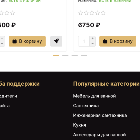
Есть в наличии
Есть в наличии
7490 ₽
7490 ₽
Полупьедестал для
Каркас для ванны
500 ₽
6750 ₽
раковины Am.Pm Like
150х70 см Am.Pm Like
C804970WH
W80A-150-070W-R
В корзину
В корзину
ба поддержки
Популярные категории
одители
Мебель для ванной
айта
Сантехника
7890 ₽
7990 ₽
Инженерная сантехника
Панель фронтальная 170
Смеситель для душа
см Am.Pm Like W80A-
AM.PM Like F8020016
Кухня
170-070W-P
Хром
Аксессуары для ванной