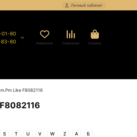
Личный кабинет
8-01-80
9-83-80
Избранное
Сравнение
Корзина
m.Pm Like F8082116
 F8082116
S
T
U
V
W
Z
А
Б