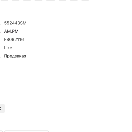
552443SM
AM.PM
F8082116
Like
Предзаказ