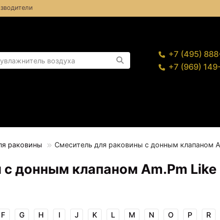
зводители
+7 (495) 88
+7 (969) 14
ля раковины
Смеситель для раковины с донным клапаном A
 с донным клапаном Am.Pm Like
F
G
H
I
J
K
L
M
N
O
P
R