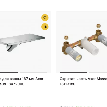
6990 ₽
7090 ₽
Ершик для унитаза
Душевой гарнитур
AM.PM Like A8033400
AM.PM Like F0180064
Хром
Хром
в для ванны 167 мм Axor
Скрытая часть Axor Mass
aud 18472000
18113180