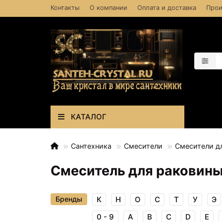
Контакты
О компании
Оплата и доставка
Прои
КАТАЛОГ
Сантехника
Смесители
Смесители д
Смеситель для раковины
Бренды
К
Н
О
С
Т
У
Э
0 - 9
A
B
C
D
E