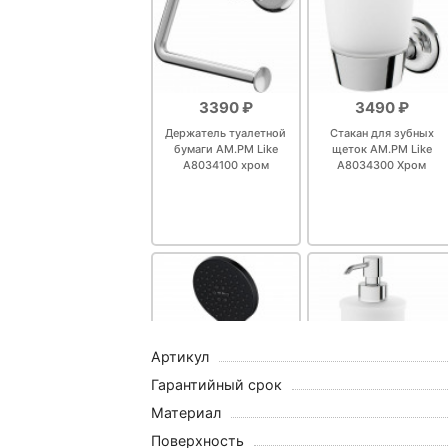
Крючок Haiba HB84
3390 ₽
3490 ₽
Крючок Haiba HB8405-7
Держатель туалетной
Стакан для зубных
бумаги AM.PM Like
щеток AM.PM Like
A8034100 хром
A8034300 Хром
Крючок для полотенец Bem
Крючок для полотенец Hansg
4171100
Мыльница настенная AM 
Артикул
Гарантийный срок
Набор аксессуаров для ва
Материал
4390 ₽
4490 ₽
20460
Поверхность
Ручной душ AM.PM Like
Дозатор жидкого мыла