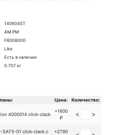
140604ST
AM.PM
F8008000
Like
Есть в наличии
0.707 кг
паны:
Цена:
Количество:
+1600
<
>
on 4000014 click-clack
₽
SAT5-01 click-clack с
+2790
<
>