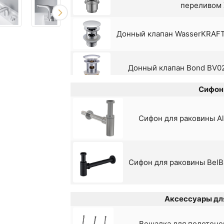
переливом
Донный клапан WasserKRAFT 
Донный клапан Bond BV020
Сифон
Выпуск Viko G 1 
Сифон для раковины Al
Донный клапан Alcaplast 
перелив
Сифон для раковины Bel
Донный клапан Alc
Донный клапан Frap F62-7
Аксессуары для
матовы
Вешалка для полотене