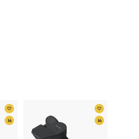
+1878
<
>
en Hotel FX-31025
₽
7490 ₽
Смеситель для кухни
AM.PM Like F8007111
Сатин
7590 ₽