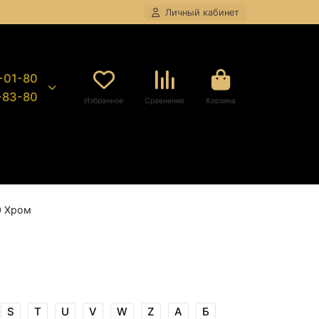
Личный кабинет
8-01-80
9-83-80
Избранное
Сравнение
Корзина
0 Хром
S
T
U
V
W
Z
А
Б