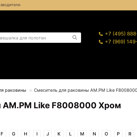
зводители
+7 (495) 88
+7 (969) 14
ля раковины
Смеситель для раковины AM.PM Like F800800
ы AM.PM Like F8008000 Хром
F
G
H
I
J
K
L
M
N
O
P
R