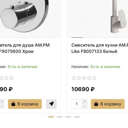
Полупьедестал для
Каркас для ванны
раковины Am.Pm Like
150х70 см Am.Pm Like
C804970WH
W80A-150-070W-R
итель для душа AM.PM
Смеситель для кухни AM
F9075600 Хром
Like F8007133 Белый
Есть в наличии
Есть в наличии
7890 ₽
7990 ₽
90 ₽
10690 ₽
Панель фронтальная 170
Смеситель для душа
см Am.Pm Like W80A-
AM.PM Like F8020016
170-070W-P
Хром
В корзину
В корзину