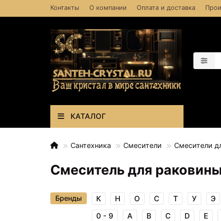
Контакты
О компании
Оплата и доставка
Прои
КАТАЛОГ
Сантехника
Смесители
Смесители д
Смеситель для раковин
Бренды
К
Н
О
С
Т
У
Э
0 - 9
A
B
C
D
E