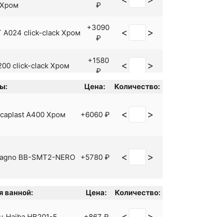
 Хром
₽
+3090
<
>
A024 click-clack Хром
₽
+1580
<
>
0 click-clack Хром
₽
ы:
Цена:
Количество:
+140
<
>
1/4 VS-400
₽
<
>
caplast A400 Хром
+6060 ₽
A392C click-clack с
+4070
<
>
ом
₽
<
>
Bagno BB-SMT2-NERO
+5780 ₽
+3864
<
>
aplast A395
₽
 click-clack Черный
+1766
 ванной:
Цена:
Количество:
<
>
й
₽
<
>
ц Haiba HB201-5
+867 ₽