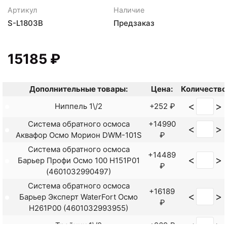
Артикул
Наличие
S-L1803B
Предзаказ
15185 ₽
Дополнительные товары:
Цена:
Количество
<
>
Ниппель 1\/2
+252 ₽
Система обратного осмоса
+14990
<
>
Аквафор Осмо Морион DWM-101S
₽
Система обратного осмоса
+14489
<
>
Барьер Профи Осмо 100 H151P01
₽
(4601032990497)
Система обратного осмоса
+16189
<
>
Барьер Эксперт WaterFort Осмо
₽
H261P00 (4601032993955)
<
>
Тройник 1\/2
+269 ₽