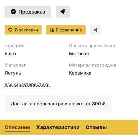
<
>
Предзаказ
Угловой вентиль 1\/2
+795 ₽
+3640
<
>
Фильтр Аквафор Кристалл
₽
В закладки
В сравнение
+3090
<
>
Фильтр Аквафор Кристалл А
₽
Гарантия
Область применения
Фильтр Аквафор Кристалл А (для
+3190
5 лет
Бытовая
<
>
жёсткой воды)
₽
Материал
Материал картриджа
+3740
<
>
Фильтр Аквафор Кристалл Н
Латунь
Керамика
₽
+3930
Все характеристики
<
>
Фильтр Аквафор Трио Fe
₽
+4030
<
>
Фильтр Аквафор Трио Fe H
Доставка послезавтра и позже, от
800 ₽
₽
+4890
<
>
Фильтр Аквафор Трио Норма
₽
Описание
Характеристики
Отзывы
Фильтр Аквафор Трио Норма
+4990
<
>
умягчающий
₽