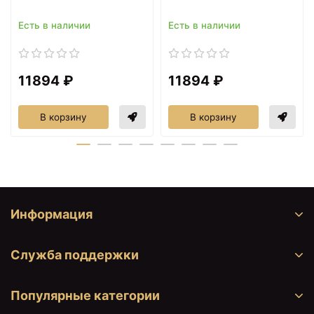
+6949
<
>
Жесткость х2 H291P01
₽
(4601032999230)
Есть в наличии
Есть в наличии
Фильтр Барьер Эксперт Слим
+4990
<
>
Жесткость H821P00
₽
(4601032998783)
11894 ₽
11894 ₽
Фильтр Барьер Эксперт Слим
+4690
<
>
Классик H851P00
В корзину
В корзину
₽
(4601032998790\/4601032000745)
Фильтр Барьер Эксперт Софт
+5857
<
>
H231P03 (4601032001445)
₽
Информация
Служба поддержки
Популярные категории