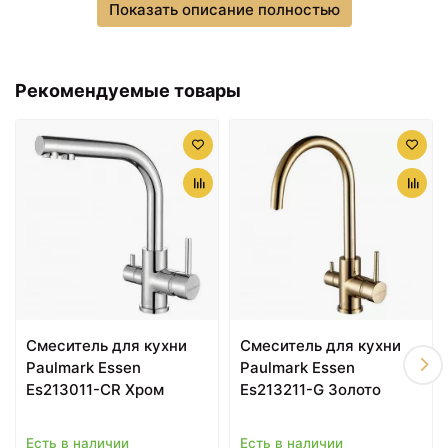
Показать описание полностью
Излив с поворотом на 360 градусов и отдельным
каналом для потока фильтрованной воды.
Съемный пластиковый аэратор Caskad с защитой
Рекомендуемые товары
от известковых отложений делает струю мягкой,
ровной и экономичной.
Гибкая подводка в оплетке из нержавеющей стали
длиной 40 см, G 1/2.
Простой и быстрый монтаж.
В комплекте поставки:
смеситель для кухни, гибкая
подводка, усиленное крепление, переходник для
подключения фильтра.
Смеситель для кухни
Смеситель для кухни
Paulmark Essen
Paulmark Essen
Es213011-CR Хром
Es213211-G Золото
Есть в наличии
Есть в наличии