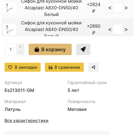
Сифон для кухонной мойки
+2824
<
>
Alcaplast A830-DN50/40
₽
Белый
Сифон для кухонной мойки
+2890
<
>
Alcaplast A840-DN50/40
₽
Белый
В корзину
В закладки
В сравнение
Артикул
Гарантийный срок
Es213011-GM
5 лет
Материал
Поверхность
Латунь
Матовая
Все характеристики