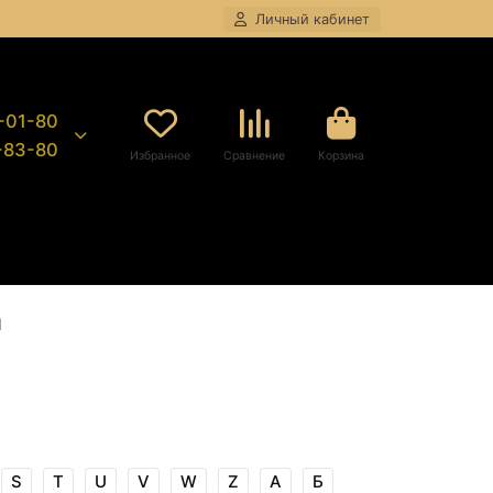
Личный кабинет
8-01-80
9-83-80
Избранное
Сравнение
Корзина
M
S
T
U
V
W
Z
А
Б