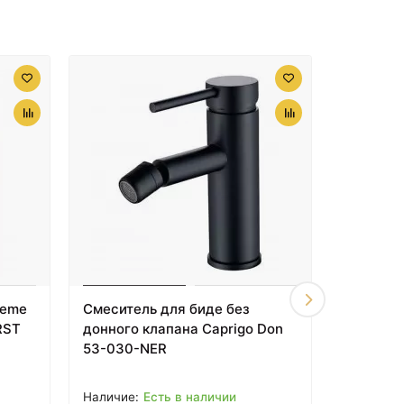
heme
Смеситель для биде без
Кухонны
RST
донного клапана Caprigo Don
настенн
53-030-NER
карат, р
Cezares
Есть в наличии