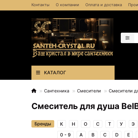
Контакты
О компании
Оплата и доставка
Прои
КАТАЛОГ
Сантехника
Смесители
Смесители д
Смеситель для душа Be
Бренды
К
Н
О
С
Т
У
Э
0 - 9
A
B
C
D
E