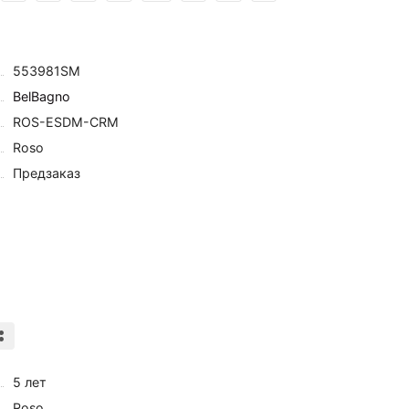
553981SM
BelBagno
ROS-ESDM-CRM
Roso
Предзаказ
5 лет
Roso