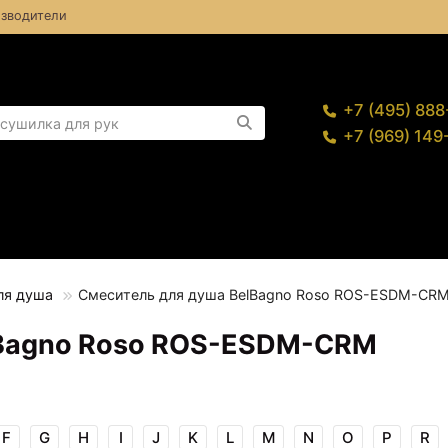
зводители
+7 (495) 88
+7 (969) 14
ля душа
Смеситель для душа BelBagno Roso ROS-ESDM-CR
lBagno Roso ROS-ESDM-CRM
F
G
H
I
J
K
L
M
N
O
P
R