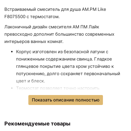
+621 ₽
Kaiser KH-1705
Встраиваемый смеситель для душа AM.PM Like
Сушилка для белья Fixsen
+1878
<
>
F8075500 с термостатом.
Hotel FX-31025
₽
4490 ₽
4990 ₽
Лаконичный дизайн смесителя АМ ПМ Лайк
Дозатор жидкого мыла
Душевой гарнитур
превосходно дополнит большинство современных
AM.PM Like A8036900
AM.PM Like F0118000
Хром
Хром
интерьеров ванных комнат.
Корпус изготовлен из безопасной латуни с
пониженным содержанием свинца. Гладкое
глянцевое покрытие цвета хром устойчиво к
потускнению, долго сохраняет первоначальный
цвет и блеск.
Термостат позволяет точно настроить
температуру воды и поддерживает ее на заданном
Показать описание полностью
уровне даже при перепадах давления в
водопроводной сети.
5590 ₽
6390 ₽
Максимальная защита внутренних частей
Душевой гарнитур
Смеситель для кухни
Рекомендуемые товары
AM.PM Like F0118022
AM.PM Like F8006011
смесителя от попадания влаги и загрязнений.
Черный матовый
Хром