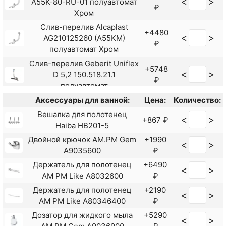
<
>
A55K-80-RU-01 полуавтомат
₽
Хром
Слив-перелив Alcaplast
+4480
<
>
AG210125260 (A55KM)
₽
полуавтомат Хром
Слив-перелив Geberit Uniflex
+5748
<
>
D 5,2 150.518.21.1
₽
полуавтомат
Слив-перелив Jacob Delafon
Аксессуары для ванной:
Цена:
Количество:
+9280
<
>
L100 E70174-CP полуавтомат
Вешалка для полотенец
₽
<
>
+867 ₽
Хром
Haiba HB201-5
Двойной крючок AM.PM Gem
+1990
<
>
A9035600
₽
Держатель для полотенец
+6490
<
>
AM PM Like A8032600
₽
Держатель для полотенец
+2190
<
>
AM PM Like A80346400
₽
Дозатор для жидкого мыла
+5290
<
>