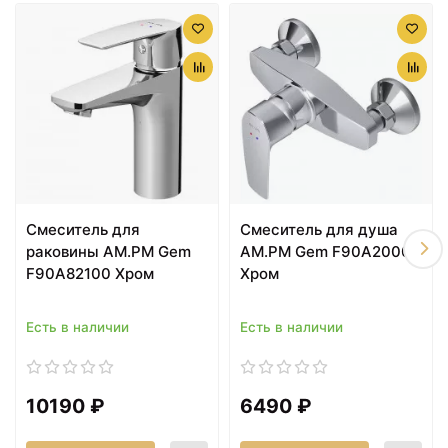
Дренажные каналы обеспечивают вывод
конденсата.
Встраиваемый монтаж.
В комплекте поставки: внешняя часть смесителя.
Смеситель для
Смеситель для душа
6490 ₽
6990 ₽
раковины AM.PM Gem
AM.PM Gem F90A20000
Смеситель для кухни
Ершик для унитаза
F90A82100 Хром
Хром
AM.PM Like F8006000
AM.PM Like A8033400
Хром
Хром
Есть в наличии
Есть в наличии
10190 ₽
6490 ₽