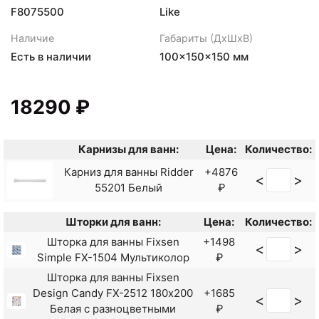
F8075500
Like
Наличие
Габариты (ДхШхВ)
Есть в наличии
100×150×150 мм
18290 ₽
Карнизы для ванн:
Цена:
Количество:
Карниз для ванны Ridder
+4876
<
>
55201 Белый
₽
Шторки для ванн:
Цена:
Количество:
Шторка для ванны Fixsen
+1498
<
>
Simple FX-1504 Мультиколор
₽
Шторка для ванны Fixsen
Design Candy FX-2512 180х200
+1685
<
>
Белая с разноцветными
₽