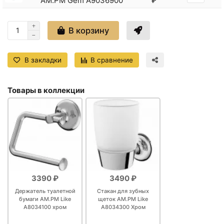
AM.PM Gem A9036900
₽
Кольцо для полотенец AM
+1590
<
>
PM Like A8034400
₽
В корзину
Кольцо для полотенец Haiba
+1069
<
>
HB8404-7 Черное матовое
₽
В закладки
В сравнение
Крючки для полотенец
+7390
<
>
AM.PM Gem A9035900
₽
Товары в коллекции
<
>
Крючок Haiba HB1705-1
+322 ₽
Крючок Haiba HB8405-4
<
>
+650 ₽
Бронза
Крючок Haiba HB8405-7
<
>
+650 ₽
Черный матовый
Крючок для полотенец AM
+1690
<
>
PM Like A8035500
₽
3390 ₽
3490 ₽
Крючок для полотенец AM
+1790
<
>
Держатель туалетной
Стакан для зубных
PM Like A8035600 двойной
₽
бумаги AM.PM Like
щеток AM.PM Like
A8034100 хром
A8034300 Хром
Крючок для полотенец
+1786
<
>
Bemeta Omega 104106032
₽