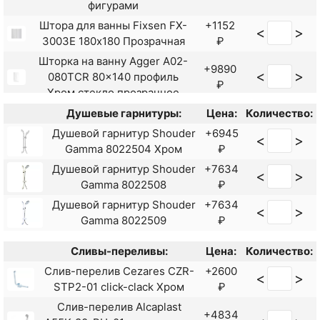
фигурами
Штора для ванны Fixsen FX-
+1152
<
>
3003E 180х180 Прозрачная
₽
Шторка на ванну Agger A02-
+9890
<
>
080TCR 80x140 профиль
₽
Хром стекло прозрачное
Шторка на ванну Grossman
Душевые гарнитуры:
Цена:
Количество:
+6293
<
>
GR-100 80 профиль Хром
Душевой гарнитур Shouder
+6945
₽
<
>
стекло прозрачное
Gamma 8022504 Хром
₽
Шторка на ванну Jacob
Душевой гарнитур Shouder
+7634
+16002
<
>
<
>
Delafon Struktura 80x140
Gamma 8022508
₽
₽
E6D042-GA
Душевой гарнитур Shouder
+7634
<
>
Gamma 8022509
₽
Сливы-переливы:
Цена:
Количество:
Слив-перелив Cezares CZR-
+2600
<
>
STP2-01 click-clack Хром
₽
Слив-перелив Alcaplast
+4834