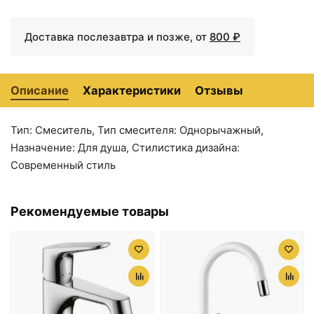
Доставка послезавтра и позже, от
800 ₽
Описание
Характеристики
Отзывы
Тип: Смеситель, Тип смесителя: Однорычажный,
Назначение: Для душа, Стилистика дизайна:
4390 ₽
4490 ₽
Современный стиль
Стеклянная полка
Ёршик Am.Pm Joy
AM.PM Joy 50 A8434700
A8433300
Хром
Рекомендуемые товары