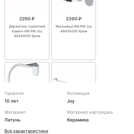
2290 ₽
2390 ₽
Держатель туалетной
Мыльница AM.PM Joy
бумаги AM.PM Joy
A8434200 Хром
A8434100 Хром
Гарантия
Коллекция
10 лет
Joy
2990 ₽
3990 ₽
Материал
Материал картриджа
Кольцо для полотенец
Полотенцедержатель
Латунь
Керамика
AM.PM Joy A8434400
AM.PM Joy 60
Хром
A84346400 Хром
Все характеристики