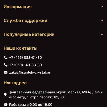
Информация
Служба поддержки
Популярные категории
Наши контакты
+7 (495) 888-01-80
14294 ₽
15647 ₽
+7 (969) 149-83-80
Смеситель для ванны
Термостат для душа
AM.PM Joy F85E10000
Am.Pm Joy
zakaz@santeh-crystal.ru
Хром
F8540000new
Наш адрес
Центральный федеральный округ, Москва, МКАД, 42-й
километр, 1, стр.1 пассаж: 62/63
Работаем с 9:00 до 19:00