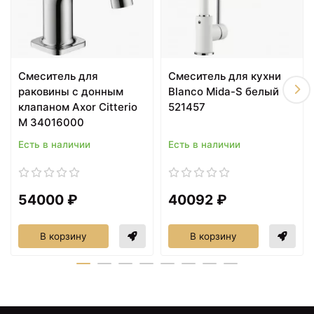
8357 ₽
9390 ₽
Смеситель для
Смеситель для кухни
Смеситель для душа
Смеситель для
AM.PM Joy F85E20000
раковины AM.PM Joy
раковины с донным
Blanco Mida-S белый
F85E02100 Хром
клапаном Axor Citterio
521457
M 34016000
Есть в наличии
Есть в наличии
54000 ₽
40092 ₽
В корзину
В корзину
12490 ₽
14190 ₽
Панель фронтальная
Панель фронтальная
149,3 см Am.Pm Joy
169,3 см Am.Pm Joy
W85A-150-070W-P
W85A-170-070W-P